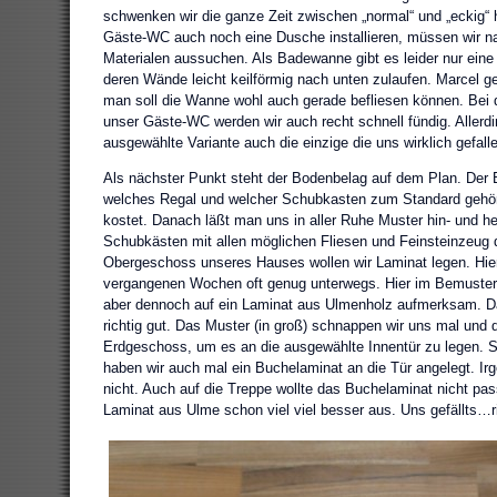
schwenken wir die ganze Zeit zwischen „normal“ und „eckig“ hi
Gäste-WC auch noch eine Dusche installieren, müssen wir nat
Materialen aussuchen. Als Badewanne gibt es leider nur eine
deren Wände leicht keilförmig nach unten zulaufen. Marcel gef
man soll die Wanne wohl auch gerade befliesen können. Bei 
unser Gäste-WC werden wir auch recht schnell fündig. Allerdi
ausgewählte Variante auch die einzige die uns wirklich gefalle
Als nächster Punkt steht der Bodenbelag auf dem Plan. Der B
welches Regal und welcher Schubkasten zum Standard gehör
kostet. Danach läßt man uns in aller Ruhe Muster hin- und h
Schubkästen mit allen möglichen Fliesen und Feinsteinzeug
Obergeschoss unseres Hauses wollen wir Laminat legen. Hierf
vergangenen Wochen oft genug unterwegs. Hier im Bemuster
aber dennoch auf ein Laminat aus Ulmenholz aufmerksam. Da
richtig gut. Das Muster (in groß) schnappen wir uns mal und 
Erdgeschoss, um es an die ausgewählte Innentür zu legen. S
haben wir auch mal ein Buchelaminat an die Tür angelegt. Ir
nicht. Auch auf die Treppe wollte das Buchelaminat nicht pas
Laminat aus Ulme schon viel viel besser aus. Uns gefällts…ri