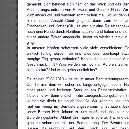
gemacht. Dort befindet sich nämlich das Werk und das Be
Ausstattungszentrum) von ProHaus und Gussek Haus. Wir
kurz angeguckt und wussten somit schon mal, wo wir denn
hin müssen. Anschließend ging es dann zum Hotel a
Einchecken und Koffer (OK, es war nur eine Reisetasche) 
noch eine Runde durch Nordhorn spaziert und haben uns die 
einige andere Ecken angeguckt, bevor es wieder zurück in
ging.
In unseren Köpfen schwirrten viele viele verschiedene 
wirklich fündig werden, ob uns alles oder überhaupt etwa
morgige Tag genau verlaufen? Haben die eine schöne Aus
Geschmack trifft? Was werden wir noch an Aufpreis zahl
alles zu tun? Und wann gehts endlich los?
Es ist der 25.08.2010 – heute ist unser Bemusterungs-term
Der Termin, dem wir schon so lange entgegenfiebern. Na
einer guten und leckeren Stärkung am Frühstücksbuffet 
Hotel sind wir dann endlich in die Euregiostraße gefahren. H
wurden wir direkt freundlich begrüßt. Wir konnten uns sc
mal ein wenig im Bemusterungszentrum umschauen, bev
unser Berater Herr Johann zu uns stieß und uns in sein
Büro den geplanten Ablauf des Tages erläuterte. Tja, und d
ging es schon los mit der Bemusterung. Der Berater leg
unsere Bauzeichnung auf dem Tisch und wir bespr