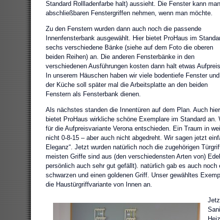
Standard Rollladenfarbe halt) aussieht. Die Fenster kann ma
abschließbaren Fenstergriffen nehmen, wenn man möchte.
Zu den Fenstern wurden dann auch noch die passende
Innenfensterbank ausgewählt. Hier bietet ProHaus im Standa
sechs verschiedene Bänke (siehe auf dem Foto die oberen
beiden Reihen) an. Die anderen Fensterbänke in den
verschiedenen Ausführungen kosten dann halt etwas Aufpreis
In unserem Häuschen haben wir viele bodentiefe Fenster und
der Küche soll später mal die Arbeitsplatte an den beiden
Fenstern als Fensterbank dienen.
Als nächstes standen die Innentüren auf dem Plan. Auch hier
bietet ProHaus wirkliche schöne Exemplare im Standard an. 
für die Aufpreisvariante Verona entschieden. Ein Traum in w
nicht 0-8-15 – aber auch nicht abgedreht. Wir sagen jetzt ein
Eleganz“. Jetzt wurden natürlich noch die zugehörigen Türgri
meisten Griffe sind aus (den verschiedensten Arten von) Ede
persönlich auch sehr gut gefällt). natürlich gab es auch noch
schwarzen und einen goldenen Griff. Unser gewähltes Exempl
die Haustürgriffvariante von Innen an.
Jetz
Sani
Heiz