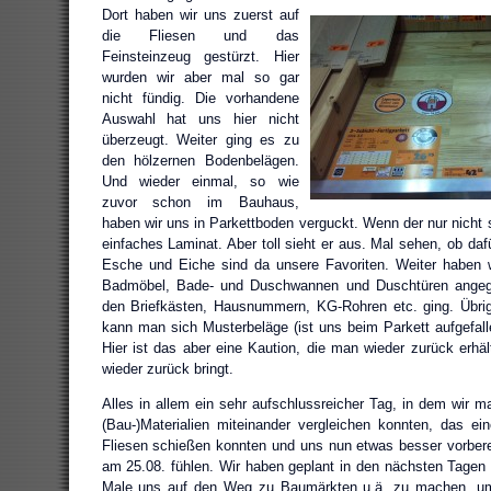
Dort haben wir uns zuerst auf
die Fliesen und das
Feinsteinzeug gestürzt. Hier
wurden wir aber mal so gar
nicht fündig. Die vorhandene
Auswahl hat uns hier nicht
überzeugt. Weiter ging es zu
den hölzernen Bodenbelägen.
Und wieder einmal, so wie
zuvor schon im Bauhaus,
haben wir uns in Parkettboden verguckt. Wenn der nur nicht s
einfaches Laminat. Aber toll sieht er aus. Mal sehen, ob dafü
Esche und Eiche sind da unsere Favoriten. Weiter haben w
Badmöbel, Bade- und Duschwannen und Duschtüren angeg
den Briefkästen, Hausnummern, KG-Rohren etc. ging. Übri
kann man sich Musterbeläge (ist uns beim Parkett aufgefall
Hier ist das aber eine Kaution, die man wieder zurück erh
wieder zurück bringt.
Alles in allem ein sehr aufschlussreicher Tag, in dem wir m
(Bau-)Materialien miteinander vergleichen konnten, das e
Fliesen schießen konnten und uns nun etwas besser vorbere
am 25.08. fühlen. Wir haben geplant in den nächsten Tage
Male uns auf den Weg zu Baumärkten u.ä. zu machen, um 