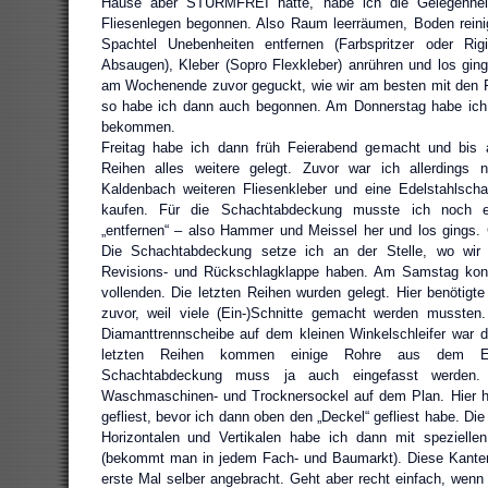
Hause aber STURMFREI hatte, habe ich die Gelegenhei
Fliesenlegen begonnen. Also Raum leerräumen, Boden rein
Spachtel Unebenheiten entfernen (Farbspritzer oder Rig
Absaugen), Kleber (Sopro Flexkleber) anrühren und los gin
am Wochenende zuvor geguckt, wie wir am besten mit den
so habe ich dann auch begonnen. Am Donnerstag habe ich 
bekommen.
Freitag habe ich dann früh Feierabend gemacht und bis au
Reihen alles weitere gelegt. Zuvor war ich allerdings n
Kaldenbach weiteren Fliesenkleber und eine Edelstahlsch
kaufen. Für die Schachtabdeckung musste ich noch ei
„entfernen“ – also Hammer und Meissel her und los gings. Gi
Die Schachtabdeckung setze ich an der Stelle, wo wir 
Revisions- und Rückschlagklappe haben. Am Samstag kon
vollenden. Die letzten Reihen wurden gelegt. Hier benötigte
zuvor, weil viele (Ein-)Schnitte gemacht werden mussten
Diamanttrennscheibe auf dem kleinen Winkelschleifer war 
letzten Reihen kommen einige Rohre aus dem E
Schachtabdeckung muss ja auch eingefasst werden
Waschmaschinen- und Trocknersockel auf dem Plan. Hier ha
gefliest, bevor ich dann oben den „Deckel“ gefliest habe. D
Horizontalen und Vertikalen habe ich dann mit speziellen 
(bekommt man in jedem Fach- und Baumarkt). Diese Kanten
erste Mal selber angebracht. Geht aber recht einfach, wenn