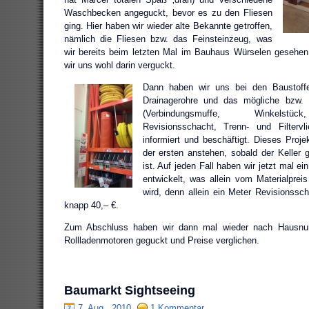
Waschbecken angeguckt, bevor es zu den Fliesen
ging. Hier haben wir wieder alte Bekannte getroffen,
nämlich die Fliesen bzw. das Feinsteinzeug, was
wir bereits beim letzten Mal im Bauhaus Würselen gesehen
wir uns wohl darin verguckt.
Dann haben wir uns bei den Baustoff
Drainagerohre und das mögliche bzw. 
(Verbindungsmuffe, Winkelstüc
Revisionsschacht, Trenn- und Filtervlie
informiert und beschäftigt. Dieses Proje
der ersten anstehen, sobald der Keller 
ist. Auf jeden Fall haben wir jetzt mal e
entwickelt, was allein vom Materialpre
wird, denn allein ein Meter Revisionssch
knapp 40,– €.
Zum Abschluss haben wir dann mal wieder nach Hausnu
Rollladenmotoren geguckt und Preise verglichen.
Baumarkt Sightseeing
7. Aug., 2010
1 Kommentar