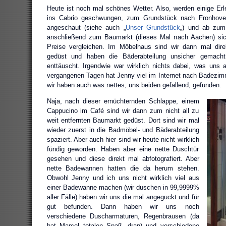
Heute ist noch mal schönes Wetter. Also, werden einige Er
ins Cabrio geschwungen, zum Grundstück nach Fronhove
angeschaut (siehe auch „
Unser Grundstück
„) und ab zum
anschließend zum Baumarkt (dieses Mal nach Aachen) sich
Preise vergleichen. Im Möbelhaus sind wir dann mal dir
gedüst und haben die Bäderabteilung unsicher gemacht
enttäuscht. Irgendwie war wirklich nichts dabei, was uns a
vergangenen Tagen hat Jenny viel im Internet nach Badezi
wir haben auch was nettes, uns beiden gefallend, gefunden.
Naja, nach dieser ernüchternden Schlappe, einem
Cappucino im Café sind wir dann zum nicht all zu
weit entfernten Baumarkt gedüst. Dort sind wir mal
wieder zuerst in die Badmöbel- und Bäderabteilung
spaziert. Aber auch hier sind wir heute nicht wirklich
fündig geworden. Haben aber eine nette Duschtür
gesehen und diese direkt mal abfotografiert. Aber
nette Badewannen hatten die da herum stehen.
Obwohl Jenny und ich uns nicht wirklich viel aus
einer Badewanne machen (wir duschen in 99,9999%
aller Fälle) haben wir uns die mal angeguckt und für
gut befunden. Dann haben wir uns noch
verschiedene Duscharmaturen, Regenbrausen (da
hat Marcel totalen Spaß ‚dran) und verschiedene