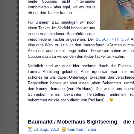
beide Coupons nicht miteinander
kombinieren – aber egal, wir wollten ja
eh nur den Tacker kaufen.
Für unseren Bau benötigen wir noch
einen Tacker. Im Vorfeld haben wir uns
in den verschiedenen Baumärkten mal
verschiedene Tacker angesehen. Der
BOSCH PTK 3,6V
Ak
eine gute Wahl zu sein. In den Internetforen ließt man durch
Akku soll auch recht lange halten. Deswegen haben wir u
Coupon dazu zu verwenden den Akku-Tacker zu kaufen.
Natürlich sind wir auch hier nochmal durch die Fliesen-
Laminat-Abteilung gelaufen. Aber irgendwie war hier ni
schönes für uns dabei. Unterwegs, zwischen den verschied
Regalreihen haben wir aber einen „alten Bekannten“ getrof
den Konny Reimann (von ProHaus). Der wollte uns irgen
Schrauben eines bekannten Herstellers andrehen (d
bekommen wir die doch direkt von ProHaus)…
Baumarkt / Möbelhaus Sightseeing – die 
14. Aug., 2010
Kein Kommentar