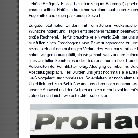
schöne Beläge (z.B. das Feinsteinzeug im Baumarkt) gesehen,
passen sollten. Natürlich brauchen wir dann auch noch zugehö
Fugemittel und einen passenden Sockel.
Zu guter letzt haben wir dann mit Herrn Johann Rücksprache 
Wünsche notiert und Fragen entsprechend fachlich beantworte
große Rechnerei. Hierfür brauchte er ein wenig Zeit, bat uns a
Ausfüllen eines Fragebogens bzw. Bewertungsbogens zu übe
bezog sich auf den bisherigen Verlauf des Hausbaus mit der
haben wir gerne ausgefüllt, da wir ja nach wie vor sehr zufrie
alles ausfüllen konnten, war der Berater schon mit der Bere
Vorbereiten der Formblätter fertig. Also ging es ‚rüber ins Bü
Abschlußgespräch. Hier wurden uns jetzt nochmals alle Ent
weiß vorgelegt und vorgelesen. So erhielten wir noch einmal
Überblick und zum Schluß wurde uns dann noch genannt, wie 
unserer Auswahl und den Aufpreisartikeln mehr bezahlen müs
zufrieden und nicht wie befürchtet schockiert.