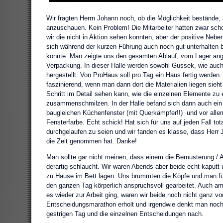
Wir fragten Herrn Johann noch, ob die Möglichkeit bestände,
anzuschauen. Kein Problem! Die Mitarbeiter hatten zwar sch
wir die nicht in Aktion sehen konnten, aber der positive Neb
sich während der kurzen Führung auch noch gut unterhalten b
konnte. Man zeigte uns den gesamten Ablauf, vom Lager ange
Verpackung. In dieser Halle werden sowohl Gussek, wie auc
hergestellt. Von ProHaus soll pro Tag ein Haus fertig werden
faszinierend, wenn man dann dort die Materialien liegen sieht
Schritt im Detail sehen kann, wie die einzelnen Elemente zu
zusammenschmilzen. In der Halle befand sich dann auch ein
baugleichen Küchenfenster (mit Querkämpfer!!) und vor alle
Fensterfarbe. Echt schick! Hat sich für uns auf jeden Fall tota
durchgelaufen zu seien und wir fanden es klasse, dass Herr 
die Zeit genommen hat. Danke!
Man sollte gar nicht meinen, dass einem die Bemusterung / 
derartig schlaucht. Wir waren Abends aber beide echt kaputt u
zu Hause im Bett lagen. Uns brummten die Köpfe und man füh
den ganzen Tag körperlich anspruchsvoll gearbeitet. Auch a
es wieder zur Arbeit ging, waren wir beide noch nicht ganz v
Entscheidungsmarathon erholt und irgendwie denkt man noch 
gestrigen Tag und die einzelnen Entscheidungen nach.