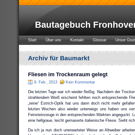
Bautagebuch Fronhove
Start
Über uns
Kontakt
Glossar
Unser Gru
Archiv für Baumarkt
Fliesen im Trockenraum gelegt
9. Feb., 2013
Kein Kommentar
Die letzten Tage war ich wieder fleißig. Nachdem der Trocke
strahlendem Weiß erscheint fehlten noch entsprechende Fli
„reine“ Estrich-Optik hat uns dann doch nicht mehr gefal
letzten Wochen also wieder unterwegs uns haben uns ver
Feinsteinzeuge in den entsprechenden Märkten angeguckt. L
eine hellgraue, leicht gemaserte italienische Fliese. Sieht ric
Da ich ja nun doch unerwarteter Weise an Altweiber arbeit