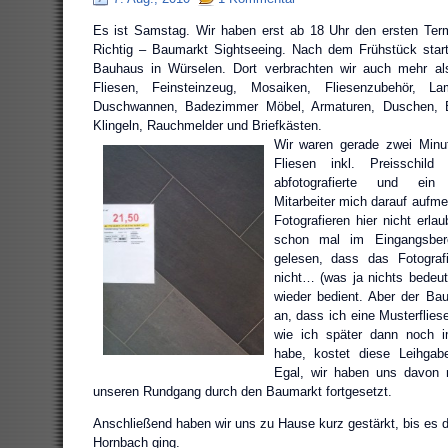
Es ist Samstag. Wir haben erst ab 18 Uhr den ersten Term
Richtig – Baumarkt Sightseeing. Nach dem Frühstück start
Bauhaus in Würselen. Dort verbrachten wir auch mehr al
Fliesen, Feinsteinzeug, Mosaiken, Fliesenzubehör, Lam
Duschwannen, Badezimmer Möbel, Armaturen, Duschen, 
Klingeln, Rauchmelder und Briefkästen.
Wir waren gerade zwei Minut
Fliesen inkl. Preisschild
abfotografierte und ein 
Mitarbeiter mich darauf auf
Fotografieren hier nicht erla
schon mal im Eingangsber
gelesen, dass das Fotograf
nicht… (was ja nichts bedeut
wieder bedient. Aber der Ba
an, dass ich eine Musterflie
wie ich später dann noch i
habe, kostet diese Leihgab
Egal, wir haben uns davon n
unseren Rundgang durch den Baumarkt fortgesetzt.
Anschließend haben wir uns zu Hause kurz gestärkt, bis es 
Hornbach ging.