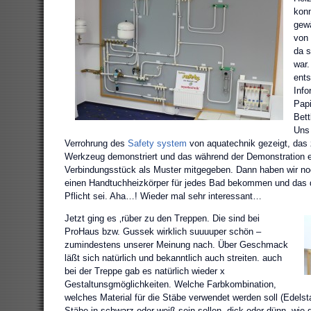
konn
gew
von
da s
war.
ent
Info
Pap
Bett
Uns 
Verrohrung des
Safety system
von aquatechnik gezeigt, das z
Werkzeug demonstriert und das während der Demonstration er
Verbindungsstück als Muster mitgegeben. Dann haben wir noc
einen Handtuchheizkörper für jedes Bad bekommen und das 
Pflicht sei. Aha…! Wieder mal sehr interessant…
Jetzt ging es ‚rüber zu den Treppen. Die sind bei
ProHaus bzw. Gussek wirklich suuuuper schön –
zumindestens unserer Meinung nach. Über Geschmack
läßt sich natürlich und bekanntlich auch streiten. auch
bei der Treppe gab es natürlich wieder x
Gestaltunsgmöglichkeiten. Welche Farbkombination,
welches Material für die Stäbe verwendet werden soll (Edelsta
Stäbe in schwarz oder weiß sein sollen, dick oder dünn, wie 