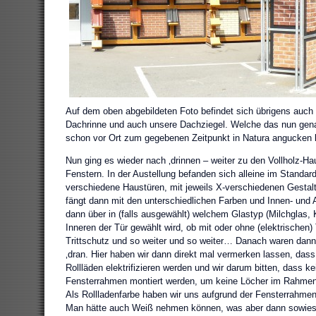
Auf dem oben abgebildeten Foto befindet sich übrigens auch 
Dachrinne und auch unsere Dachziegel. Welche das nun gena
schon vor Ort zum gegebenen Zeitpunkt in Natura anguck
Nun ging es wieder nach ‚drinnen – weiter zu den Vollholz-Ha
Fenstern. In der Austellung befanden sich alleine im Standar
verschiedene Haustüren, mit jeweils X-verschiedenen Gestal
fängt dann mit den unterschiedlichen Farben und Innen- und 
dann über in (falls ausgewählt) welchem Glastyp (Milchglas, 
Inneren der Tür gewählt wird, ob mit oder ohne (elektrischen) 
Trittschutz und so weiter und so weiter… Danach waren dann
‚dran. Hier haben wir dann direkt mal vermerken lassen, das
Rollläden elektrifizieren werden und wir darum bitten, dass k
Fensterrahmen montiert werden, um keine Löcher im Rahme
Als Rollladenfarbe haben wir uns aufgrund der Fensterrahmen
Man hätte auch Weiß nehmen können, was aber dann sowieso 