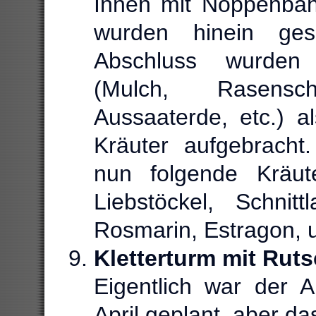
Innen mit Noppenbah
wurden hinein ges
Abschluss wurden 
(Mulch, Rasensc
Aussaaterde, etc.) a
Kräuter aufgebrach
nun folgende Kräut
Liebstöckel, Schnit
Rosmarin, Estragon, 
Kletterturm mit Rut
Eigentlich war der 
April geplant, aber d