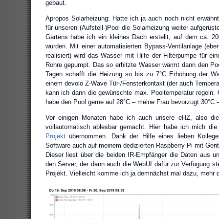
gebaut.
Apropos Solarheizung: Hatte ich ja auch noch nicht erwähnt
für unseren (Aufstell-)Pool die Solarheizung weiter aufgerüs
Gartens habe ich ein kleines Dach erstellt, auf dem ca. 2
wurden. Mit einer automatisierten Bypass-Ventilanlage (eben
realisiert) wird das Wasser mit Hilfe der Filterpumpe für ei
Rohre gepumpt. Das so erhitzte Wasser wärmt dann den Po
Tagen schafft die Heizung so bis zu 7°C Erhöhung der Wa
einem devolo Z-Wave Tür-/Fensterkontakt (der auch Temper
kann ich dann die gewünschte max. Pooltemperatur regeln. G
habe den Pool gerne auf 28°C – meine Frau bevorzugt 30°C 
Vor einigen Monaten habe ich auch unsere eHZ, also die
vollautomatisch ablesbar gemacht. Hier habe ich mich d
Projekt
übernommen. Dank der Hilfe eines lieben Kollege
Software auch auf meinem dedizierten Raspberry Pi mit Gen
Dieser liest über die beiden IR-Empfänger die Daten aus u
den Server, der dann auch die WebUI dafür zur Verfügung ste
Projekt. Vielleicht komme ich ja demnächst mal dazu, mehr 