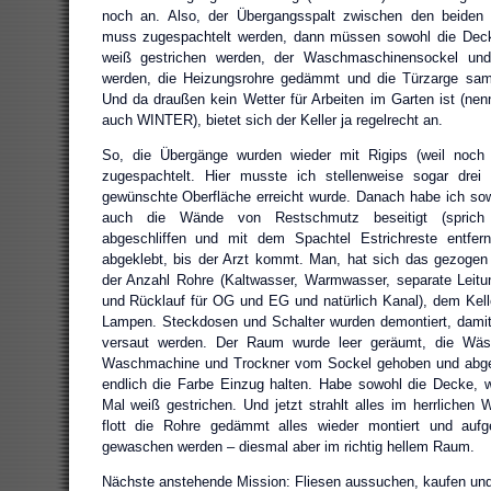
noch an. Also, der Übergangsspalt zwischen den beiden 
muss zugespachtelt werden, dann müssen sowohl die Deck
weiß gestrichen werden, der Waschmaschinensockel und
werden, die Heizungsrohre gedämmt und die Türzarge sam
Und da draußen kein Wetter für Arbeiten im Garten ist (nenn
auch WINTER), bietet sich der Keller ja regelrecht an.
So, die Übergänge wurden wieder mit Rigips (weil noch 
zugespachtelt. Hier musste ich stellenweise sogar drei
gewünschte Oberfläche erreicht wurde. Danach habe ich so
auch die Wände von Restschmutz beseitigt (sprich kl
abgeschliffen und mit dem Spachtel Estrichreste entfer
abgeklebt, bis der Arzt kommt. Man, hat sich das gezogen
der Anzahl Rohre (Kaltwasser, Warmwasser, separate Leitu
und Rücklauf für OG und EG und natürlich Kanal), dem Kell
Lampen. Steckdosen und Schalter wurden demontiert, damit
versaut werden. Der Raum wurde leer geräumt, die Wä
Waschmachine und Trockner vom Sockel gehoben und abge
endlich die Farbe Einzug halten. Habe sowohl die Decke, 
Mal weiß gestrichen. Und jetzt strahlt alles im herrlichen
flott die Rohre gedämmt alles wieder montiert und aufg
gewaschen werden – diesmal aber im richtig hellem Raum.
Nächste anstehende Mission: Fliesen aussuchen, kaufen und