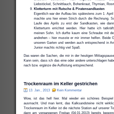
Liebstöckel, Schnittlauch, Bohenkraut, Thymian, Rosm
Kletterturm mit Rutsche & Piratensandkasten
Eigentlich war der Aufbau bis spätestens zum 1. April
machte uns hier einen Strich durch die Rechnung. S
Laufe des Aprils zu erst der Sandkasten, wie dan
Kletterturm errichtet werden. Hier hatte ich tatkräf
meinen Sohn. Ich durfte kaum eine Schraube mit de
andrehen – hier musste er mir immer helfen. Beide Ge
unseren Garten und werden auch entsprechend in 
Junior machts richtig viel Spaß.
Das waren die Sachen, die mir in der heutigen Mittagspause 
Kann sein, dass ich das eine oder andere unterschlagen habe.
nach bzw. ergänze die Auflistung entsprechend.
Trockenraum im Keller gestrichen
13. Jan., 2013
Kein Kommentar
Wow, ist das hell hier. Mal wieder ein schönes Beispie
ausmacht. Und man lernt, das Kalksandsteine nicht wirkl
Trockenraum im Keller ist die nächste Station auf unserer T
dann am vergangenen Freitag (04.01.2013) bereits begonn