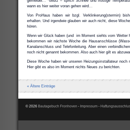
gemeldet… *seufz – sprich Schnee und frostige Temperatu
wann es hier weiter voran gehen wird…
Von ProHaus haben wir bzgl. Verklinkerung(stermin) bis
erhalten. Und irgendwie glauben wir auch nicht, diese Woc
hören.
Wenn wir Glück haben (und im Moment siehts vom Wetter her
bekommen wir nächste Woche die Hausanschlüsse (Wasser 
Kanalanschluss und Telefonleitung. Aber einen verbindlichen
noch nicht genannt bekommen. Also auch hier gilt es abzuw
Diese Woche haben wir unseren Heizungsinstallateur noch 
Hier gibt es also im Moment nichts Neues zu berichten.
« Ältere Einträge
© 2026
Bautagebuch Fronhoven
-
Impressum
-
Haftungsausschlu