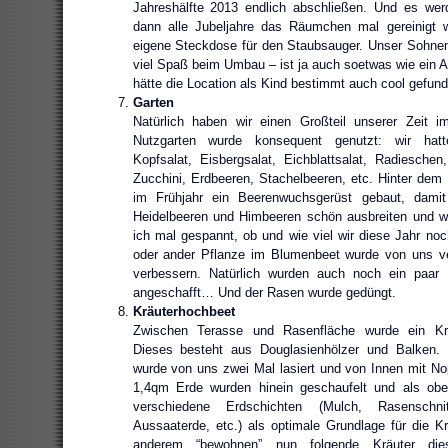
Jahreshälfte 2013 endlich abschließen. Und es werd
dann alle Jubeljahre das Räumchen mal gereinigt w
eigene Steckdose für den Staubsauger. Unser Sohnem
viel Spaß beim Umbau – ist ja auch soetwas wie ein A
hätte die Location als Kind bestimmt auch cool gefund
Garten
Natürlich haben wir einen Großteil unserer Zeit i
Nutzgarten wurde konsequent genutzt: wir hatt
Kopfsalat, Eisbergsalat, Eichblattsalat, Radieschen
Zucchini, Erdbeeren, Stachelbeeren, etc. Hinter de
im Frühjahr ein Beerenwuchsgerüst gebaut, damit
Heidelbeeren und Himbeeren schön ausbreiten und w
ich mal gespannt, ob und wie viel wir diese Jahr noc
oder ander Pflanze im Blumenbeet wurde von uns ve
verbessern. Natürlich wurden auch noch ein paar
angeschafft… Und der Rasen wurde gedüngt.
Kräuterhochbeet
Zwischen Terasse und Rasenfläche wurde ein Krä
Dieses besteht aus Douglasienhölzer und Balken.
wurde von uns zwei Mal lasiert und von Innen mit N
1,4qm Erde wurden hinein geschaufelt und als obe
verschiedene Erdschichten (Mulch, Rasenschn
Aussaaterde, etc.) als optimale Grundlage für die Kr
anderem “bewohnen” nun folgende Kräuter die