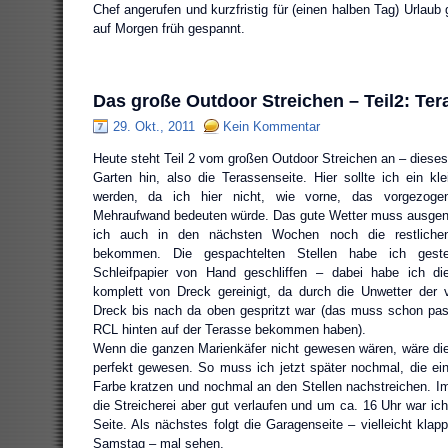
Chef angerufen und kurzfristig für (einen halben Tag) Urlaub 
auf Morgen früh gespannt.
Das große Outdoor Streichen – Teil2: Ter
29. Okt., 2011
Kein Kommentar
Heute steht Teil 2 vom großen Outdoor Streichen an – dieses
Garten hin, also die Terassenseite. Hier sollte ich ein kle
werden, da ich hier nicht, wie vorne, das vorgezog
Mehraufwand bedeuten würde. Das gute Wetter muss ausgenu
ich auch in den nächsten Wochen noch die restlichen
bekommen. Die gespachtelten Stellen habe ich geste
Schleifpapier von Hand geschliffen – dabei habe ich di
komplett von Dreck gereinigt, da durch die Unwetter der
Dreck bis nach da oben gespritzt war (das muss schon pass
RCL hinten auf der Terasse bekommen haben).
Wenn die ganzen Marienkäfer nicht gewesen wären, wäre die 
perfekt gewesen. So muss ich jetzt später nochmal, die ei
Farbe kratzen und nochmal an den Stellen nachstreichen. 
die Streicherei aber gut verlaufen und um ca. 16 Uhr war ich
Seite. Als nächstes folgt die Garagenseite – vielleicht kla
Samstag – mal sehen.