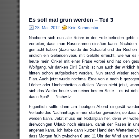
Es soll mal grün werden – Teil 3
28. Mai, 2012
Kein Kommentar
Nachdem sich nun alle Rohre in der Erde befinden gehts
verteilen, dass man Rasensamen einsäen kann. Nachdem w
gemacht haben (dazu wurde die Schaufel und der Rechen 
endlich ein Geländeniveau mit Gefälle erreicht, wie wir es
heute mein Onkel mit einer Fräse vorbei und hat den ges
Wolfgang, wir danken Dir!! Damit ist nun auch der wirklich 
hinten schön aufgelockert worden. Nun stand wieder rec
Plan. Auch jetzt wurde nochmal Erde von a nach b gezogen
Löcher oder Unebenheiten auffallen. Wenn nicht jetzt, wan
sich das Wetter heute von seiner besten Seite – es ist rich
das’n Spaß…. *schwitz
Eigentlich sollte dann am heutigen Abend eingesät werde
Verlaufe des Nachmittags immer stärker geworden, so dass 
werden kann. Jetzt muss ein Notfallplan her, denn wir woll
dreiwöchigen Urlaub noch einsäen, damit der Rasen in un
angehen kann. Ich habe dann kurzer Hand den Wetterberich
dass Morgen früh zwischen 6 und 11 Uhr der Wind am schwä