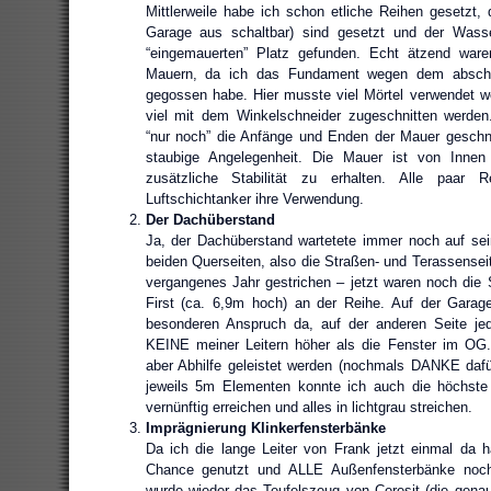
Mittlerweile habe ich schon etliche Reihen gesetzt,
Garage aus schaltbar) sind gesetzt und der Wass
“eingemauerten” Platz gefunden. Echt ätzend ware
Mauern, da ich das Fundament wegen dem abschü
gegossen habe. Hier musste viel Mörtel verwendet w
viel mit dem Winkelschneider zugeschnitten werden.
“nur noch” die Anfänge und Enden der Mauer geschni
staubige Angelegenheit. Die Mauer ist von Innen 
zusätzliche Stabilität zu erhalten. Alle paar 
Luftschichtanker ihre Verwendung.
Der Dachüberstand
Ja, der Dachüberstand wartetete immer noch auf sein
beiden Querseiten, also die Straßen- und Terassensei
vergangenes Jahr gestrichen – jetzt waren noch die 
First (ca. 6,9m hoch) an der Reihe. Auf der Garage
besonderen Anspruch da, auf der anderen Seite jed
KEINE meiner Leitern höher als die Fenster im OG
aber Abhilfe geleistet werden (nochmals DANKE dafü
jeweils 5m Elementen konnte ich auch die höchste
vernünftig erreichen und alles in lichtgrau streichen.
Imprägnierung Klinkerfensterbänke
Da ich die lange Leiter von Frank jetzt einmal da ha
Chance genutzt und ALLE Außenfensterbänke noch
wurde wieder das Teufelszeug von Ceresit (die gena