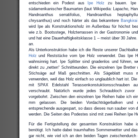
entschieden ein Podest aus
Ipe Holz
zu bauen. Ipe i
südamerikanischer Baumarten (laut Wikipedia: Lapacho, Han
Handroanthus serratifolius, Handroanthus heptaphy
chrysanthus) und noch härter als das bekanntere
Bangkirai
wird Ipe als Konstruktionsholz im Außenbau für höchst b
wie z.b. Bootsstege, Holzterrassen in der Gastronomie un
und hat eine Dauerhaftigkeitsklasse 1 – meist über 30 Jahre. 
an.
Als Unterkonstruktion habe ich die Reste unserer Dachbal
Holz
und Reststücke vom Ipe Holz verwendet. Das Ipe Ho
wahnsinnig hart. Ipe Splitter sind gnadenlos und führen, 
direkt zu „netten“ Schnittwunden. Die einzelnen Ipe Bretter
Stichsäge auf Maß geschnitten. Als Sägeblatt muss m
verwenden, weil das Holz einfach so unglaublich hart ist. Die
mit SPAX Edelstahl Terassenkonstuktionsschrauben auf
verschraubt. Natürlich wurde jedes Schraubloch zuvor 
vorgebohrt. Zwischen den einzelnen Ipe Reihen habe ich eine
mm gelassen. Die beiden Vordachträgerbalken und d
entsprechende ausgespart, so dass dieses nun sauber von
werden. Die Seiten des Podestes sind mit zwei Reihen Ipe H
Für die Fertigstellung der gesamten Konstruktion habe 
benötigt. Ich hatte dabei traumhaftes Sommerwetter und d
gar nicht, wie viel ich an den beiden Tagen zwischendurch