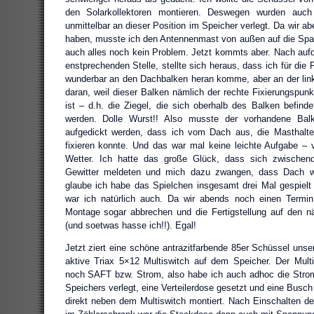
den Solarkollektoren montieren. Deswegen wurden auch 
unmittelbar an dieser Position im Speicher verlegt. Da wir a
haben, musste ich den Antennenmast von außen auf die Spar
auch alles noch kein Problem. Jetzt kommts aber. Nach au
enstprechenden Stelle, stellte sich heraus, dass ich für die 
wunderbar an den Dachbalken heran komme, aber an der linke
daran, weil dieser Balken nämlich der rechte Fixierungspunkt
ist – d.h. die Ziegel, die sich oberhalb des Balken befind
werden. Dolle Wurst!! Also musste der vorhandene Bal
aufgedickt werden, dass ich vom Dach aus, die Masthalt
fixieren konnte. Und das war mal keine leichte Aufgabe – 
Wetter. Ich hatte das große Glück, dass sich zwischen
Gewitter meldeten und mich dazu zwangen, dass Dach wi
glaube ich habe das Spielchen insgesamt drei Mal gespielt 
war ich natürlich auch. Da wir abends noch einen Termin
Montage sogar abbrechen und die Fertigstellung auf den n
(und soetwas hasse ich!!). Egal!
Jetzt ziert eine schöne antrazitfarbende 85er Schüssel unse
aktive Triax 5×12 Multiswitch auf dem Speicher. Der Multis
noch SAFT bzw. Strom, also habe ich auch adhoc die Strom
Speichers verlegt, eine Verteilerdose gesetzt und eine Busc
direkt neben dem Multiswitch montiert. Nach Einschalten 