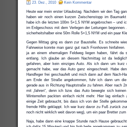
23. Dez., 2010
Kein Kommentar
Heute war mein erster Urlaubstag. Nachdem wir den Tag gan
haben wir noch einen kurzen Zwischenstopp im Baumarkt 
habe ich die letzten 100m 5×1,5 NYM angebrochen – und ic
im Erdgeschoss mit dem Verlegen der Leitungen begonnen. 
sicherheitshalber eine 50m Rolle 5×1,5 NYM und ein paar Klei
Gegen Mittag ging es dann zur Baustelle. Es schneite wiede
Fahrweise konnte man ganz gut nach Fronhoven hinfahren. 
ja an einem ehemaligen Feldweg liegen haben, fährt da 
entlang. Ich glaube an diesem Nachmittag ist da lediglic
gefahren, aber kein einziges Auto. Als ich dann um kurz
gemacht habe, war das Auto ganz eingeschneit. Habe de
Handfeger frei geschaufelt und mich dann auf dem Nach-
am Ende der Straße angekommen, fuhr ich dann um die
gerade aus in Richtung Hauptstraße zu fahren. Aber nach 2
mit „fahren“, denn ich bzw. das Auto bewegte sich keinen
Winterreifen packten einfach nicht mehr. Hier lag einfach
einige Zeit gebraucht, bis dass ich von der Stelle gekomme
fremde Hilfe geklappt. Ich war kurz davor zu Fuß zurück z
noch nicht wirklich weit davon weg), um ein paar Bretter zum
Naja, habe dann eine knappe Stunde nach Hause gebraucht 
ich dafür 15 Minuten) und bin froh heile angekommen zu sei