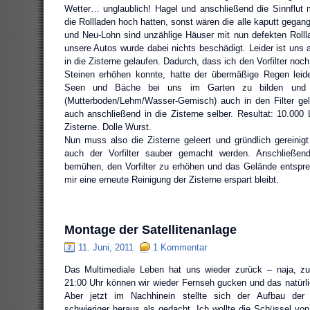
Wetter… unglaublich! Hagel und anschließend die Sinnflut m
die Rollladen hoch hatten, sonst wären die alle kaputt gegan
und Neu-Lohn sind unzählige Häuser mit nun defekten Rolll
unsere Autos wurde dabei nichts beschädigt. Leider ist un
in die Zisterne gelaufen. Dadurch, dass ich den Vorfilter noc
Steinen erhöhen konnte, hatte der übermäßige Regen leide
Seen und Bäche bei uns im Garten zu bilden und d
(Mutterboden/Lehm/Wasser-Gemisch) auch in den Filter ge
auch anschließend in die Zisterne selber. Resultat: 10.000 
Zisterne. Dolle Wurst.
Nun muss also die Zisterne geleert und gründlich gereinig
auch der Vorfilter sauber gemacht werden. Anschließe
bemühen, den Vorfilter zu erhöhen und das Gelände entspr
mir eine erneute Reinigung der Zisterne erspart bleibt.
Montage der Satellitenanlage
11. Juni, 2011
1 Kommentar
Das Multimediale Leben hat uns wieder zurück – naja, zum
21:00 Uhr können wir wieder Fernseh gucken und das natürlic
Aber jetzt im Nachhinein stellte sich der Aufbau der S
schwieriger heraus als gedacht. Ich wollte die Schüssel vo