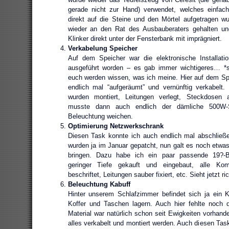
gerade nicht zur Hand) verwendet, welches einfach
direkt auf die Steine und den Mörtel aufgetragen w
wieder an den Rat des Ausbauberaters gehalten un
Klinker direkt unter der Fensterbank mit imprägniert.
Verkabelung Speicher
Auf dem Speicher war die elektronische Installatio
ausgeführt worden – es gab immer wichtigeres… *s
euch werden wissen, was ich meine. Hier auf dem Sp
endlich mal “aufgeräumt” und vernünftig verkabelt.
wurden montiert, Leitungen verlegt, Steckdosen a
musste dann auch endlich der dämliche 500W-St
Beleuchtung weichen.
Optimierung Netzwerkschrank
Diesen Task konnte ich auch endlich mal abschließe
wurden ja im Januar gepatcht, nun galt es noch etwas
bringen. Dazu habe ich ein paar passende 19?-
geringer Tiefe gekauft und eingebaut, alle Ko
beschriftet, Leitungen sauber fixiert, etc. Sieht jetzt ri
Beleuchtung Kabuff
Hinter unserem Schlafzimmer befindet sich ja ein K
Koffer und Taschen lagern. Auch hier fehlte noch d
Material war natürlich schon seit Ewigkeiten vorhan
alles verkabelt und montiert werden. Auch diesen Task