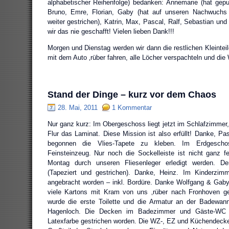
alphabetischer Reihenfolge) bedanken: Annemarie (hat geputz
Bruno, Emre, Florian, Gaby (hat auf unseren Nachwuchs 
weiter gestrichen), Katrin, Max, Pascal, Ralf, Sebastian und
wir das nie geschafft! Vielen lieben Dank!!!
Morgen und Dienstag werden wir dann die restlichen Kleinte
mit dem Auto ‚rüber fahren, alle Löcher verspachteln und die
Stand der Dinge – kurz vor dem Chaos
28. Mai, 2011
1 Kommentar
Nur ganz kurz: Im Obergeschoss liegt jetzt im Schlafzimmer
Flur das Laminat. Diese Mission ist also erfüllt! Danke, Pa
begonnen die Vlies-Tapete zu kleben. Im Erdgescho
Feinsteinzeug. Nur noch die Sockelleiste ist nicht ganz f
Montag durch unseren Fliesenleger erledigt werden. Der
(Tapeziert und gestrichen). Danke, Heinz. Im Kinderzimme
angebracht worden – inkl. Bordüre. Danke Wolfgang & Gab
viele Kartons mit Kram von uns ‚rüber nach Fronhoven g
wurde die erste Toilette und die Armatur an der Badewann
Hagenloch. Die Decken im Badezimmer und Gäste-WC 
Latexfarbe gestrichen worden. Die WZ-, EZ und Küchendecke i