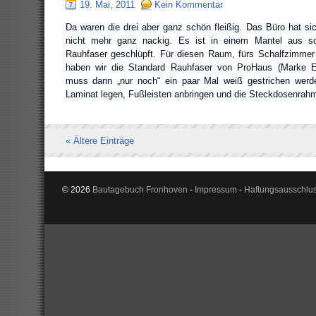
19. Mai, 2011
Kein Kommentar
Da waren die drei aber ganz schön fleißig. Das Büro hat sich
nicht mehr ganz nackig. Es ist in einem Mantel aus s
Rauhfaser geschlüpft. Für diesen Raum, fürs Schalfzimmer
haben wir die Standard Rauhfaser von ProHaus (Marke E
muss dann „nur noch“ ein paar Mal weiß gestrichen we
Laminat legen, Fußleisten anbringen und die Steckdosenrah
« Ältere Einträge
© 2026
Bautagebuch Fronhoven
-
Impressum
-
Haftungsausschlu