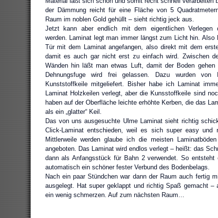
Material läßt sich schön und somit recht schnell verarbeiten 
der Dämmung reicht für eine Fläche von 5 Quadratmetern
Raum im noblen Gold gehüllt – sieht richtig jeck aus.
Jetzt kann aber endlich mit dem eigentlichen Verlegen
werden. Laminat legt man immer längst zum Licht hin. Also 
Tür mit dem Laminat angefangen, also direkt mit dem erste
damit es auch gar nicht erst zu einfach wird. Zwischen 
Wänden hin läßt man etwas Luft, damit der Boden gehen 
Dehnungsfuge wird frei gelassen. Dazu wurden von 
Kunststoffkeile mitgeliefert. Bisher habe ich Laminat imme
Laminat Holzkeilen verlegt, aber die Kunsstoffkeile sind no
haben auf der Oberfläche leichte erhöhte Kerben, die das Lami
als ein „glatter“ Keil.
Das von uns ausgesuchte Ulme Laminat sieht richtig schic
Click-Laminat entschieden, weil es sich super easy und re
Mittlerweile werden glaube ich die meisten Laminatböden
angeboten. Das Laminat wird endlos verlegt – heißt: das Sch
dann als Anfangsstück für Bahn 2 verwendet. So entsteht 
automatisch ein schöner fester Verbund des Bodenbelags.
Nach ein paar Stündchen war dann der Raum auch fertig m
ausgelegt. Hat super geklappt und richtig Spaß gemacht – 
ein wenig schmerzen. Auf zum nächsten Raum…