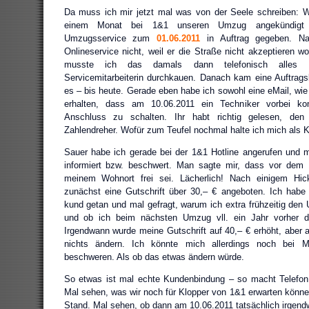
Da muss ich mir jetzt mal was von der Seele schreiben: Wi
einem Monat bei 1&1 unseren Umzug angekündigt 
Umzugsservice zum
01.06.2011
in Auftrag gegeben. Natü
Onlineservice nicht, weil er die Straße nicht akzeptieren wo
musste ich das damals dann telefonisch alles n
Servicemitarbeiterin durchkauen. Danach kam eine Auftrag
es – bis heute. Gerade eben habe ich sowohl eine eMail, w
erhalten, dass am 10.06.2011 ein Techniker vorbei 
Anschluss zu schalten. Ihr habt richtig gelesen, de
Zahlendreher. Wofür zum Teufel nochmal halte ich mich als 
Sauer habe ich gerade bei der 1&1 Hotline angerufen und 
informiert bzw. beschwert. Man sagte mir, dass vor dem 
meinem Wohnort frei sei. Lächerlich! Nach einigem Hi
zunächst eine Gutschrift über 30,– € angeboten. Ich habe
kund getan und mal gefragt, warum ich extra frühzeitig de
und ob ich beim nächsten Umzug vll. ein Jahr vorher den
Irgendwann wurde meine Gutschrift auf 40,– € erhöht, abe
nichts ändern. Ich könnte mich allerdings noch bei M
beschweren. Als ob das etwas ändern würde.
So etwas ist mal echte Kundenbindung – so macht Telefon 
Mal sehen, was wir noch für Klopper von 1&1 erwarten können
Stand. Mal sehen, ob dann am 10.06.2011 tatsächlich irgendw