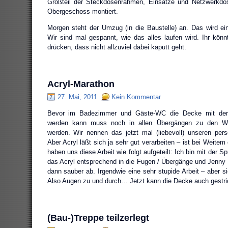
Großteil der Steckdosenrahmen, Einsätze und Netzwerkdo
Obergeschoss montiert.
Morgen steht der Umzug (in die Baustelle) an. Das wird e
Wir sind mal gespannt, wie das alles laufen wird. Ihr kö
drücken, dass nicht allzuviel dabei kaputt geht.
Acryl-Marathon
27. Mai, 2011
Kein Kommentar
Bevor im Badezimmer und Gäste-WC die Decke mit der 
werden kann muss noch in allen Übergängen zu den Wä
werden. Wir nennen das jetzt mal (liebevoll) unseren pers
Aber Acryl läßt sich ja sehr gut verarbeiten – ist bei Weitem 
haben uns diese Arbeit wie folgt aufgeteilt: Ich bin mit der Sp
das Acryl entsprechend in die Fugen / Übergänge und Jenny 
dann sauber ab. Irgendwie eine sehr stupide Arbeit – aber s
Also Augen zu und durch… Jetzt kann die Decke auch gestri
(Bau-)Treppe teilzerlegt