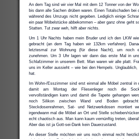
An dem Tag sind wir vier Mal mit dem 12 Tonner von der W
bis dann alle Sachen drüben waren. Einen Totalschaden bei
während des Umzugs nicht gegeben. Lediglich einige Schr
ein paar Möbelstücke abbekommen – aber ganz ohne geht so
Statten. Tut zwar weh, hilft aber nichts.
Um 1 Uhr Nachts haben mein Bruder und ich den LKW wie
gebracht (an dem Tag haben wir 132km verfahren). Dana
letztesmal zur Wohnung (für diese Nacht), um noch e
zunehmen. Um 3 Uhr lagen wir dann das erste Mal in un
Schlafzimmer in unserem Bett. Man waren wir alle platt. Frag
uns im Keller aussieht – wie bei den Hempels. Unglaublich
hat.
Im Wohn-/Esszimmer sind erst einmal alle Möbel zentral in d
damit am Montag der Fliesenleger noch die Socke
vervollständigen kann und damit die Tapete gehangen we
noch Silikon zwischen Wand und Boden gebracht 
Steckdosenrahmen, Sat- und Netzwerkdosen montiert w
irgendwann mal die Möbel an Ort und Stelle schieben/rück
echt chaotisch aus. Man kann kaum vernünftig treten, überal
Aber das ist ja Gott-sei-Dank kein Dauerzustand.
An dieser Stelle möchten wir uns noch einmal recht herzlich