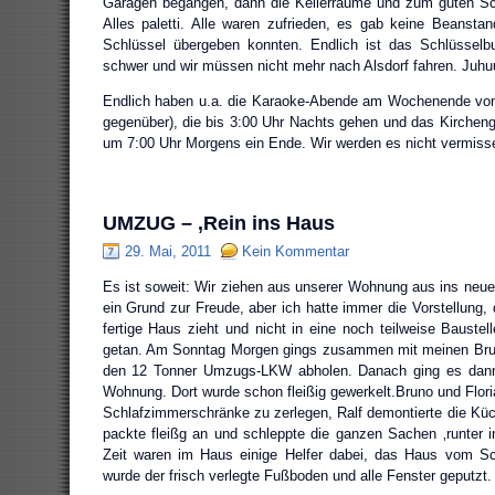
Garagen begangen, dann die Kellerräume und zum guten S
Alles paletti. Alle waren zufrieden, es gab keine Beansta
Schlüssel übergeben konnten. Endlich ist das Schlüssel
schwer und wir müssen nicht mehr nach Alsdorf fahren. Juhu
Endlich haben u.a. die Karaoke-Abende am Wochenende von
gegenüber), die bis 3:00 Uhr Nachts gehen und das Kirchenge
um 7:00 Uhr Morgens ein Ende. Wir werden es nicht vermis
UMZUG – ‚Rein ins Haus
29. Mai, 2011
Kein Kommentar
Es ist soweit: Wir ziehen aus unserer Wohnung aus ins neue 
ein Grund zur Freude, aber ich hatte immer die Vorstellung,
fertige Haus zieht und nicht in eine noch teilweise Baustel
getan. Am Sonntag Morgen gings zusammen mit meinen Bru
den 12 Tonner Umzugs-LKW abholen. Danach ging es dann 
Wohnung. Dort wurde schon fleißig gewerkelt.Bruno und Flori
Schlafzimmerschränke zu zerlegen, Ralf demontierte die Kü
packte fleißg an und schleppte die ganzen Sachen ‚runter 
Zeit waren im Haus einige Helfer dabei, das Haus vom Sc
wurde der frisch verlegte Fußboden und alle Fenster geputzt.