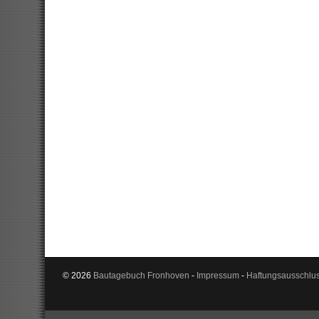
© 2026
Bautagebuch Fronhoven
-
Impressum
-
Haftungsausschlu