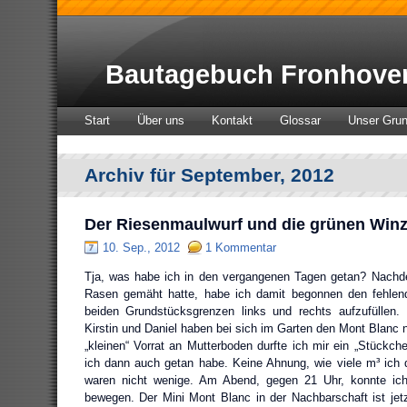
Bautagebuch Fronhove
Start
Über uns
Kontakt
Glossar
Unser Gru
Archiv für September, 2012
Der Riesenmaulwurf und die grünen Winz
10. Sep., 2012
1 Kommentar
Tja, was habe ich in den vergangenen Tagen getan? Nach
Rasen gemäht hatte, habe ich damit begonnen den fehlen
beiden Grundstücksgrenzen links und rechts aufzufüllen.
Kirstin und Daniel haben bei sich im Garten den Mont Blanc 
„kleinen“ Vorrat an Mutterboden durfte ich mir ein „Stück
ich dann auch getan habe. Keine Ahnung, wie viele m³ ich
waren nicht wenige. Am Abend, gegen 21 Uhr, konnte i
bewegen. Der Mini Mont Blanc in der Nachbarschaft ist jetzt