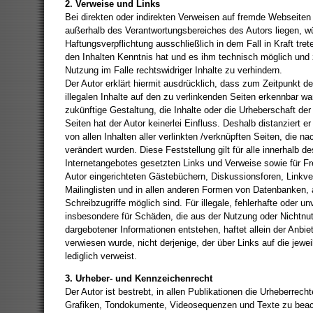
2. Verweise und Links
Bei direkten oder indirekten Verweisen auf fremde Webseiten (
außerhalb des Verantwortungsbereiches des Autors liegen, w
Haftungsverpflichtung ausschließlich in dem Fall in Kraft tret
den Inhalten Kenntnis hat und es ihm technisch möglich und
Nutzung im Falle rechtswidriger Inhalte zu verhindern.
Der Autor erklärt hiermit ausdrücklich, dass zum Zeitpunkt d
illegalen Inhalte auf den zu verlinkenden Seiten erkennbar wa
zukünftige Gestaltung, die Inhalte oder die Urheberschaft der
Seiten hat der Autor keinerlei Einfluss. Deshalb distanziert er
von allen Inhalten aller verlinkten /verknüpften Seiten, die n
verändert wurden. Diese Feststellung gilt für alle innerhalb d
Internetangebotes gesetzten Links und Verweise sowie für F
Autor eingerichteten Gästebüchern, Diskussionsforen, Linkve
Mailinglisten und in allen anderen Formen von Datenbanken, a
Schreibzugriffe möglich sind. Für illegale, fehlerhafte oder un
insbesondere für Schäden, die aus der Nutzung oder Nichtnut
dargebotener Informationen entstehen, haftet allein der Anbiet
verwiesen wurde, nicht derjenige, der über Links auf die jewei
lediglich verweist.
3. Urheber- und Kennzeichenrecht
Der Autor ist bestrebt, in allen Publikationen die Urheberrech
Grafiken, Tondokumente, Videosequenzen und Texte zu beac