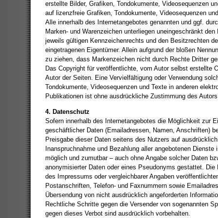
erstellte Bilder, Grafiken, Tondokumente, Videosequenzen un
auf lizenzfreie Grafiken, Tondokumente, Videosequenzen und
Alle innerhalb des Internetangebotes genannten und ggf. durc
Marken- und Warenzeichen unterliegen uneingeschränkt de
jeweils gültigen Kennzeichenrechts und den Besitzrechten der
eingetragenen Eigentümer. Allein aufgrund der bloßen Nennun
zu ziehen, dass Markenzeichen nicht durch Rechte Dritter ge
Das Copyright für veröffentlichte, vom Autor selbst erstellte O
Autor der Seiten. Eine Vervielfältigung oder Verwendung solc
Tondokumente, Videosequenzen und Texte in anderen elektr
Publikationen ist ohne ausdrückliche Zustimmung des Autors 
4. Datenschutz
Sofern innerhalb des Internetangebotes die Möglichkeit zur E
geschäftlicher Daten (Emailadressen, Namen, Anschriften) bes
Preisgabe dieser Daten seitens des Nutzers auf ausdrücklich f
Inanspruchnahme und Bezahlung aller angebotenen Dienste is
möglich und zumutbar – auch ohne Angabe solcher Daten bz
anonymisierter Daten oder eines Pseudonyms gestattet. Di
des Impressums oder vergleichbarer Angaben veröffentlichte
Postanschriften, Telefon- und Faxnummern sowie Emailadress
Übersendung von nicht ausdrücklich angeforderten Information
Rechtliche Schritte gegen die Versender von sogenannten S
gegen dieses Verbot sind ausdrücklich vorbehalten.