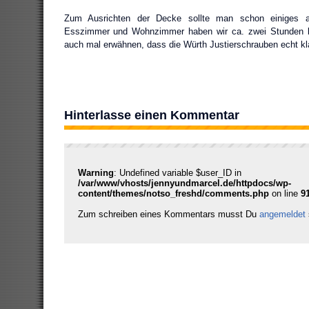
Zum Ausrichten der Decke sollte man schon einiges a
Esszimmer und Wohnzimmer haben wir ca. zwei Stunden b
auch mal erwähnen, dass die Würth Justierschrauben echt kl
Hinterlasse einen Kommentar
Warning
: Undefined variable $user_ID in
/var/www/vhosts/jennyundmarcel.de/httpdocs/wp-
content/themes/notso_freshd/comments.php
on line
9
Zum schreiben eines Kommentars musst Du
angemeldet