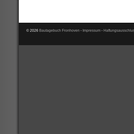
© 2026
Bautagebuch Fronhoven
-
Impressum
-
Haftungsausschlu