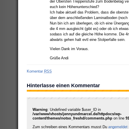
der Obersten Treppenstufe zum Bodenbelag verw
euch kein Höhenunterschied?
Ich habe aktuell das Problem, dass die oberst
über dem anschließenden Laminatboden (noch nic
Nun bin ich am überlegen, ob ich eine Ünergan
die 4 mm ausgleicht (gibt es) oder ob ich etwas
sodass ich auf die gleiche Höhe komme. Die 
abwärts gehen halt evtl eine Stolperfalle sein.
Vielen Dank im Voraus.
Grüße Andi
Komentar
RSS
Hinterlasse einen Kommentar
Warning
: Undefined variable $user_ID in
/var/www/vhosts/jennyundmarcel.de/httpdocs/wp-
content/themes/notso_freshd/comments.php
on line
9
Zum schreiben eines Kommentars musst Du
angemeldet