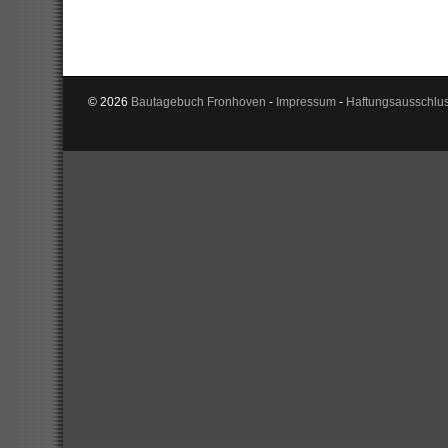
© 2026
Bautagebuch Fronhoven
-
Impressum
-
Haftungsausschlu