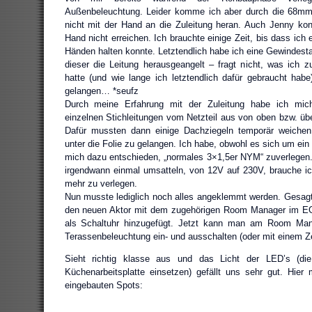
Außenbeleuchtung. Leider komme ich aber durch die 68mm
nicht mit der Hand an die Zuleitung heran. Auch Jenny konn
Hand nicht erreichen. Ich brauchte einige Zeit, bis dass ich 
Händen halten konnte. Letztendlich habe ich eine Gewindest
dieser die Leitung herausgeangelt – fragt nicht, was ich zu
hatte (und wie lange ich letztendlich dafür gebraucht hab
gelangen… *seufz
Durch meine Erfahrung mit der Zuleitung habe ich mic
einzelnen Stichleitungen vom Netzteil aus von oben bzw. üb
Dafür mussten dann einige Dachziegeln temporär weichen
unter die Folie zu gelangen. Ich habe, obwohl es sich um ei
mich dazu entschieden, „normales 3×1,5er NYM“ zuverlegen. S
irgendwann einmal umsatteln, von 12V auf 230V, brauche i
mehr zu verlegen.
Nun musste lediglich noch alles angeklemmt werden. Gesag
den neuen Aktor mit dem zugehörigen Room Manager im EG
als Schaltuhr hinzugefügt. Jetzt kann man am Room Ma
Terassenbeleuchtung ein- und ausschalten (oder mit einem Zei
Sieht richtig klasse aus und das Licht der LED’s (di
Küchenarbeitsplatte einsetzen) gefällt uns sehr gut. Hier
eingebauten Spots: