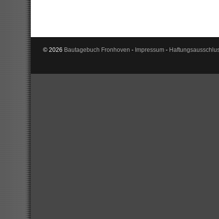
© 2026
Bautagebuch Fronhoven
-
Impressum
-
Haftungsausschlu