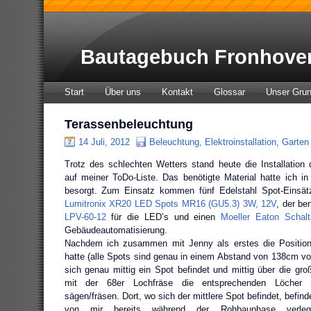
Bautagebuch Fronhove
Start
Über uns
Kontakt
Glossar
Unser Gru
Terassenbeleuchtung
14 Juli, 2012
Beleuchtung
,
Elektroinstallation
,
Garten
Trotz des schlechten Wetters stand heute die Installation
auf meiner ToDo-Liste. Das benötigte Material hatte ich 
besorgt. Zum Einsatz kommen fünf Edelstahl Spot-Einsätz
Lumitronix XR20 LED Spots MR16 (GU5.3) 3W, 12V
, der be
LPV-60-12
für die LED’s und einen
Moeller Eaton Schal
Gebäudeautomatisierung.
Nachdem ich zusammen mit Jenny als erstes die Position
hatte (alle Spots sind genau in einem Abstand von 138cm von
sich genau mittig ein Spot befindet und mittig über die gro
mit der 68er Lochfräse die entsprechenden Löcher i
sägen/fräsen. Dort, wo sich der mittlere Spot befindet, befind
von mir bereits während der Rohbauphase verleg