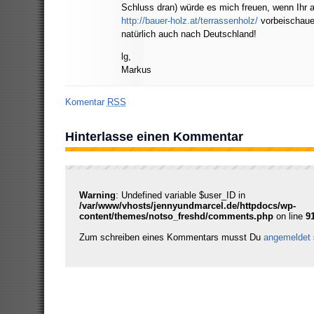
Schluss dran) würde es mich freuen, wenn Ihr a
http://bauer-holz.at/terrassenholz/
vorbeischauen
natürlich auch nach Deutschland!
lg,
Markus
Komentar
RSS
Hinterlasse einen Kommentar
Warning
: Undefined variable $user_ID in
/var/www/vhosts/jennyundmarcel.de/httpdocs/wp-
content/themes/notso_freshd/comments.php
on line
9
Zum schreiben eines Kommentars musst Du
angemeldet