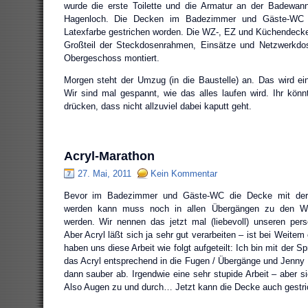
wurde die erste Toilette und die Armatur an der Badewann
Hagenloch. Die Decken im Badezimmer und Gäste-WC 
Latexfarbe gestrichen worden. Die WZ-, EZ und Küchendecke i
Großteil der Steckdosenrahmen, Einsätze und Netzwerkdo
Obergeschoss montiert.
Morgen steht der Umzug (in die Baustelle) an. Das wird e
Wir sind mal gespannt, wie das alles laufen wird. Ihr kö
drücken, dass nicht allzuviel dabei kaputt geht.
Acryl-Marathon
27. Mai, 2011
Kein Kommentar
Bevor im Badezimmer und Gäste-WC die Decke mit der 
werden kann muss noch in allen Übergängen zu den Wä
werden. Wir nennen das jetzt mal (liebevoll) unseren pers
Aber Acryl läßt sich ja sehr gut verarbeiten – ist bei Weitem 
haben uns diese Arbeit wie folgt aufgeteilt: Ich bin mit der Sp
das Acryl entsprechend in die Fugen / Übergänge und Jenny 
dann sauber ab. Irgendwie eine sehr stupide Arbeit – aber s
Also Augen zu und durch… Jetzt kann die Decke auch gestri