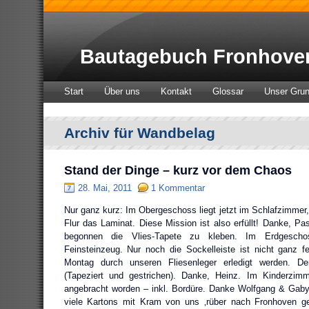
Bautagebuch Fronhove
Start
Über uns
Kontakt
Glossar
Unser Gru
Archiv für Wandbelag
Stand der Dinge – kurz vor dem Chaos
28. Mai, 2011
1 Kommentar
Nur ganz kurz: Im Obergeschoss liegt jetzt im Schlafzimmer
Flur das Laminat. Diese Mission ist also erfüllt! Danke, Pa
begonnen die Vlies-Tapete zu kleben. Im Erdgescho
Feinsteinzeug. Nur noch die Sockelleiste ist nicht ganz f
Montag durch unseren Fliesenleger erledigt werden. Der
(Tapeziert und gestrichen). Danke, Heinz. Im Kinderzimme
angebracht worden – inkl. Bordüre. Danke Wolfgang & Gab
viele Kartons mit Kram von uns ‚rüber nach Fronhoven g