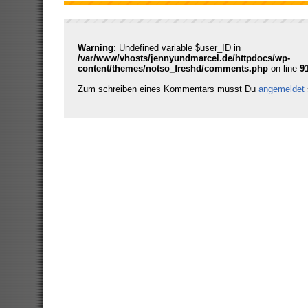
Warning
: Undefined variable $user_ID in
/var/www/vhosts/jennyundmarcel.de/httpdocs/wp-
content/themes/notso_freshd/comments.php
on line
9
Zum schreiben eines Kommentars musst Du
angemeldet