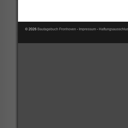
© 2026
Bautagebuch Fronhoven
-
Impressum
-
Haftungsausschlu