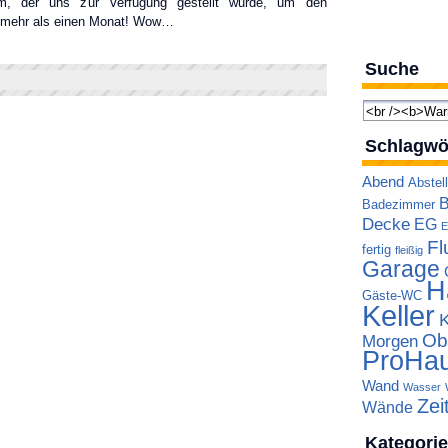
um, der uns zur Verfügung gestellt wurde, um den
– mehr als einen Monat! Wow…
Suche
Schlagwö
Abend
Abstel
B
Badezimmer
Decke
EG
E
Fl
fertig
fleißig
Garage
H
Gäste-WC
Keller
Ob
Morgen
ProHa
Wand
Wasser
Zei
Wände
Kategori