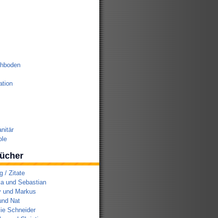
chboden
tion
nitär
ole
ücher
/ Zitate
a und Sebastian
y und Markus
und Nat
ie Schneider