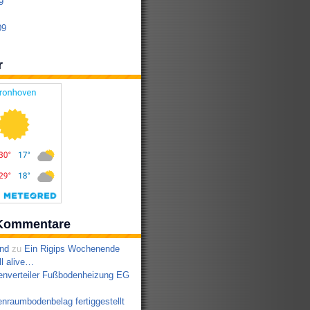
9
09
r
Kommentare
nd
zu
Ein Rigips Wochenende
ll alive…
enverteiler Fußbodenheizung EG
nraumbodenbelag fertiggestellt