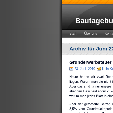
Bautagebu
Start
Über uns
Konta
Archiv für Juni 2
Grunderwerbsteuer 
23. Juni, 2010
Kein K
Heute hatten wir zwei Rec
liegen. Warum man die nicht 
Aber das sind ja nur unsere
aber den Bescheid anguckt – 
warum man jedes Blatt in ei
Aber der geforderte Betrag i
3,5% vom Grundstückspreis 