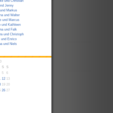
e und Christian
und Jenny
 und Markus
na und Walter
e und Marcus
 und Kathleen
na und Falk
a und Christoph
 und Enrico
a und Niels
0
S
S
5
6
1
12
13
8
19
20
5
26
27