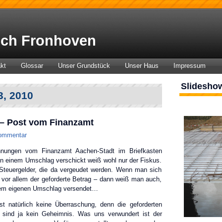
ch Fronhoven
kt
Glossar
Unser Grundstück
Unser Haus
Impressum
Slidesho
3, 2010
– Post vom Finanzamt
ommentar
hnungen vom Finanzamt Aachen-Stadt im Briefkasten
in einem Umschlag verschickt weiß wohl nur der Fiskus.
 Steuergelder, die da vergeudet werden. Wenn man sich
vor allem der geforderte Betrag – dann weiß man auch,
nem eigenen Umschlag versendet…
st natürlich keine Überraschung, denn die geforderten
sind ja kein Geheimnis. Was uns verwundert ist der