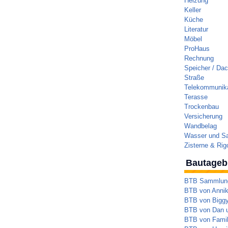
Heizung
Keller
Küche
Literatur
Möbel
ProHaus
Rechnung
Speicher / Da
Straße
Telekommunika
Terasse
Trockenbau
Versicherung
Wandbelag
Wasser und Sa
Zisterne & Rig
Bautageb
BTB Sammlung 
BTB von Annik
BTB von Bigg
BTB von Dan 
BTB von Famil