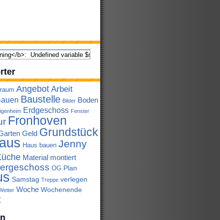
rter
Angebot
Arbeit
lraum
Baustelle
auen
Boden
Bilder
Erdgeschoss
igenheim
Fenster
Fronhoven
ur
Grundstück
Garten
Geld
aus
Jenny
Haus bauen
Küche
Material
montiert
ergeschoss
Plan
OG
us
Samstag
verlegen
Treppe
Woche
Wochenende
Wetter
t
en