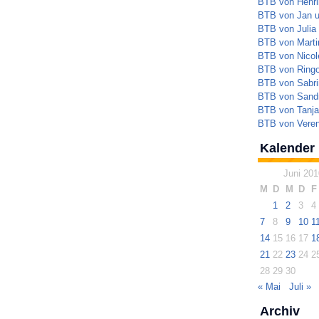
BTB von Henrik
BTB von Jan 
BTB von Julia
BTB von Marti
BTB von Nicol
BTB von Ringo
BTB von Sabri
BTB von Sandr
BTB von Tanja
BTB von Veren
Kalender
Juni 201
M
D
M
D
F
1
2
3
4
7
8
9
10
1
14
15
16
17
1
21
22
23
24
2
28
29
30
« Mai
Juli »
Archiv