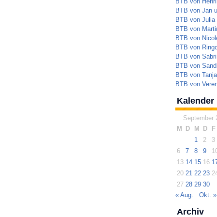
BTB von Henrik
BTB von Jan 
BTB von Julia
BTB von Marti
BTB von Nicol
BTB von Ringo
BTB von Sabri
BTB von Sandr
BTB von Tanja
BTB von Veren
Kalender
September 
M
D
M
D
F
1
2
3
6
7
8
9
1
13
14
15
16
1
20
21
22
23
2
27
28
29
30
« Aug.
Okt. »
Archiv