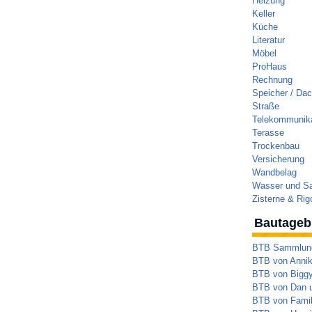
Heizung
Keller
Küche
Literatur
Möbel
ProHaus
Rechnung
Speicher / Da
Straße
Telekommunika
Terasse
Trockenbau
Versicherung
Wandbelag
Wasser und Sa
Zisterne & Rig
Bautageb
BTB Sammlung 
BTB von Annik
BTB von Bigg
BTB von Dan 
BTB von Famil