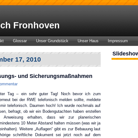
ch Fronhoven
kt
Glossar
Unser Grundstück
Unser Haus
Impressum
Slidesho
mber 17, 2010
sungs- und Sicherungsmaßnahmen
Kommentar
ter Tag – ein sehr guter Tag! Noch bevor ich zum
erneut bei der RWE telefonisch melden sollte, meldete
i mir telefonisch. Daumen hoch! Ich wurde nochmals auf
n, befragt, ob wir ein Bodengutachten haben erstellen
 Anweisung erhalten, dass wir zur planerischen
mindestens 10 Meter Abstand halten müssen (was wir ja
inhalten). Weitere „Auflagen“ gibt es zur Bebauung laut
örige schriftliche Dokument sei jetzt noch auf dem