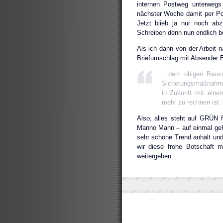
internen Postweg unterwegs 
nächster Woche damit per Pos
Jetzt blieb ja nur noch ab
Schreiben denn nun endlich be
Als ich dann von der Arbeit 
Briefumschlag mit Absender EB
…dem obigen Bauvor
Sicherungsmaßnahme
in Zukunft mit eine
mehr zu rechnen ist.
Also, alles steht auf GRÜN 
Manno Mann – auf einmal geht
sehr schöne Trend anhält und
wir diese frohe Botschaft 
weitergeben.