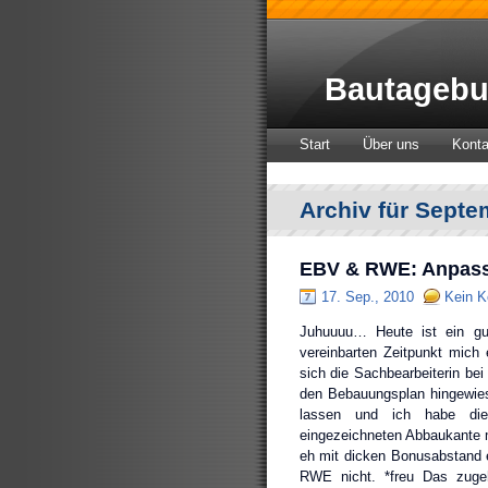
Bautagebu
Start
Über uns
Konta
Archiv für Septe
EBV & RWE: Anpas
17. Sep., 2010
Kein 
Juhuuuu… Heute ist ein gu
vereinbarten Zeitpunkt mich 
sich die Sachbearbeiterin be
den Bebauungsplan hingewiese
lassen und ich habe die
eingezeichneten Abbaukante 
eh mit dicken Bonusabstand e
RWE nicht. *freu Das zugeh