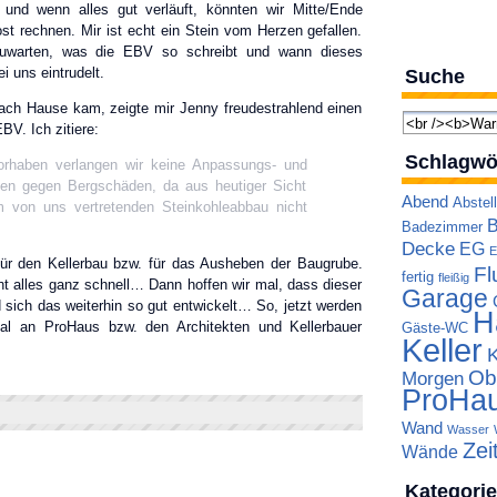
und wenn alles gut verläuft, könnten wir Mitte/Ende
t rechnen. Mir ist echt ein Stein vom Herzen gefallen.
zuwarten, was die EBV so schreibt und wann dieses
i uns eintrudelt.
Suche
nach Hause kam, zeigte mir Jenny freudestrahlend einen
V. Ich zitiere:
Schlagwö
haben verlangen wir keine Anpassungs- und
n gegen Bergschäden, da aus heutiger Sicht
Abend
Abstel
m von uns vertretenden Steinkohleabbau nicht
B
Badezimmer
Decke
EG
E
für den Kellerbau bzw. für das Ausheben der Baugrube.
Fl
fertig
fleißig
 alles ganz schnell… Dann hoffen wir mal, dass dieser
Garage
 sich das weiterhin so gut entwickelt… So, jetzt werden
H
mal an ProHaus bzw. den Architekten und Kellerbauer
Gäste-WC
Keller
Ob
Morgen
ProHa
Wand
Wasser
Zei
Wände
Kategori