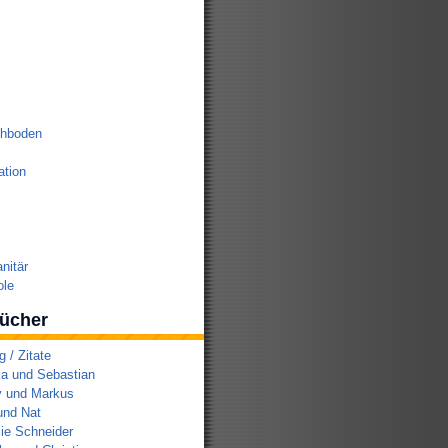
chboden
tion
nitär
ole
ücher
/ Zitate
a und Sebastian
y und Markus
und Nat
ie Schneider