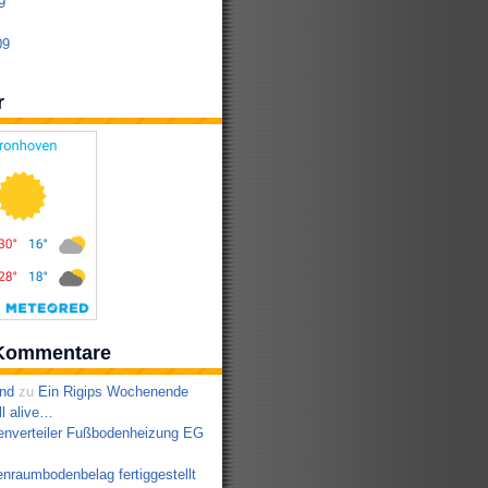
9
09
r
Kommentare
nd
zu
Ein Rigips Wochenende
ll alive…
enverteiler Fußbodenheizung EG
nraumbodenbelag fertiggestellt