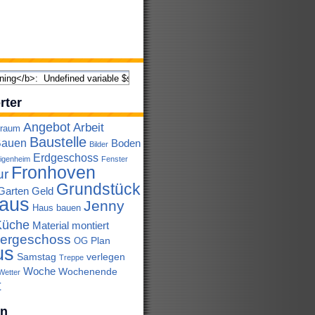
rter
Angebot
Arbeit
lraum
Baustelle
auen
Boden
Bilder
Erdgeschoss
igenheim
Fenster
Fronhoven
ur
Grundstück
Garten
Geld
aus
Jenny
Haus bauen
Küche
Material
montiert
ergeschoss
Plan
OG
us
Samstag
verlegen
Treppe
Woche
Wochenende
Wetter
t
en