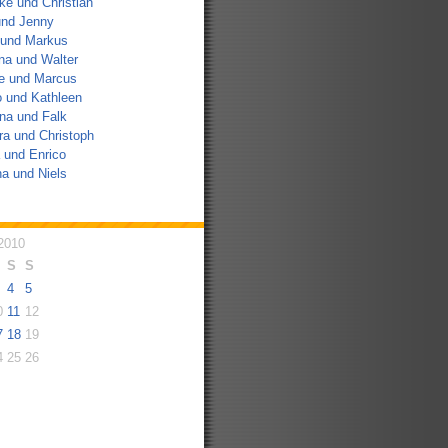
e und Christian
und Jenny
 und Markus
na und Walter
e und Marcus
 und Kathleen
na und Falk
a und Christoph
 und Enrico
a und Niels
2010
S
S
4
5
0
11
12
7
18
19
4
25
26