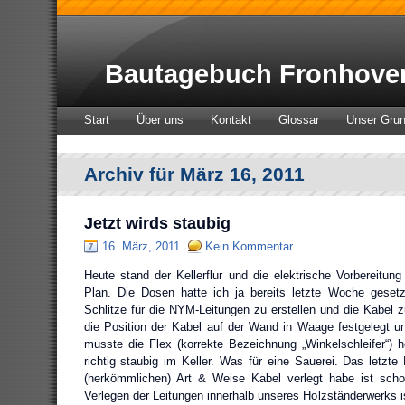
Bautagebuch Fronhove
Start
Über uns
Kontakt
Glossar
Unser Gru
Archiv für März 16, 2011
Jetzt wirds staubig
16. März, 2011
Kein Kommentar
Heute stand der Kellerflur und die elektrische Vorbereitun
Plan. Die Dosen hatte ich ja bereits letzte Woche gesetz
Schlitze für die NYM-Leitungen zu erstellen und die Kabel z
die Position der Kabel auf der Wand in Waage festgelegt 
musste die Flex (korrekte Bezeichnung „Winkelschleifer“)
richtig staubig im Keller. Was für eine Sauerei. Das letzte
(herkömmlichen) Art & Weise Kabel verlegt habe ist scho
Verlegen der Leitungen innerhalb unseres Holzständerwerks 