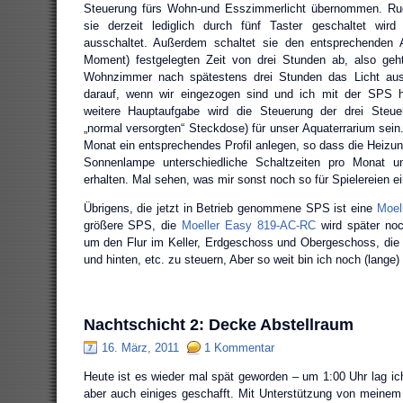
Steuerung fürs Wohn-und Esszimmerlicht übernommen. Rud
sie derzeit lediglich durch fünf Taster geschaltet wir
ausschaltet. Außerdem schaltet sie den entsprechenden 
Moment) festgelegten Zeit von drei Stunden ab, also ge
Wohnzimmer nach spätestens drei Stunden das Licht aus
darauf, wenn wir eingezogen sind und ich mit der SPS h
weitere Hauptaufgabe wird die Steuerung der drei Steue
„normal versorgten“ Steckdose) für unser Aquaterrarium sein.
Monat ein entsprechendes Profil anlegen, so dass die Heizun
Sonnenlampe unterschiedliche Schaltzeiten pro Monat un
erhalten. Mal sehen, was mir sonst noch so für Spielereien ei
Übrigens, die jetzt in Betrieb genommene SPS ist eine
Moel
größere SPS, die
Moeller Easy 819-AC-RC
wird später no
um den Flur im Keller, Erdgeschoss und Obergeschoss, die
und hinten, etc. zu steuern, Aber so weit bin ich noch (lange) 
Nachtschicht 2: Decke Abstellraum
16. März, 2011
1 Kommentar
Heute ist es wieder mal spät geworden – um 1:00 Uhr lag ich
aber auch einiges geschafft. Mit Unterstützung von meinem