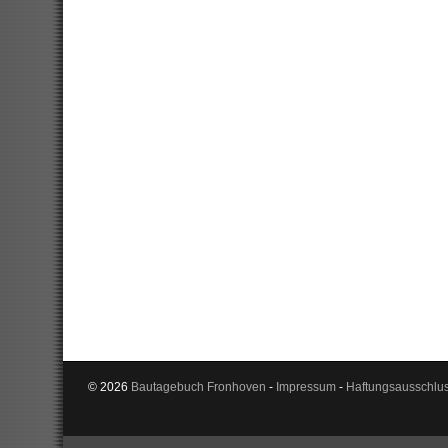
© 2026
Bautagebuch Fronhoven
-
Impressum
-
Haftungsausschlu