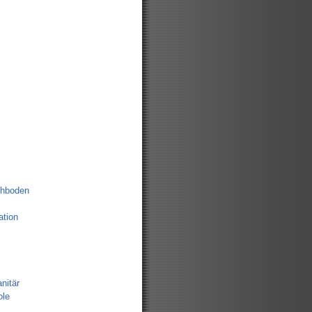
chboden
tion
nitär
ole