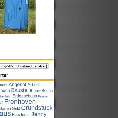
rter
Angebot
Arbeit
lraum
Baustelle
auen
Boden
Bilder
Erdgeschoss
igenheim
Fenster
Fronhoven
ur
Grundstück
Garten
Geld
aus
Jenny
Haus bauen