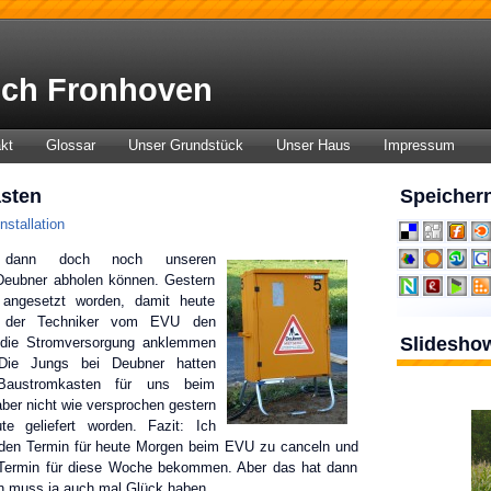
ch Fronhoven
kt
Glossar
Unser Grundstück
Unser Haus
Impressum
asten
Speichern
nstallation
dann doch noch unseren
 Deubner abholen können. Gestern
r angesetzt worden, damit heute
der Techniker vom EVU den
Slidesho
 die Stromversorgung anklemmen
Die Jungs bei Deubner hatten
 Baustromkasten für uns beim
t aber nicht wie versprochen gestern
te geliefert worden. Fazit: Ich
den Termin für heute Morgen beim EVU zu canceln und
 Termin für diese Woche bekommen. Aber das hat dann
n muss ja auch mal Glück haben.