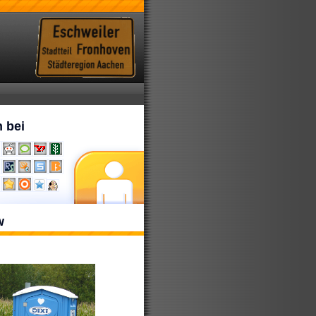
 bei
w