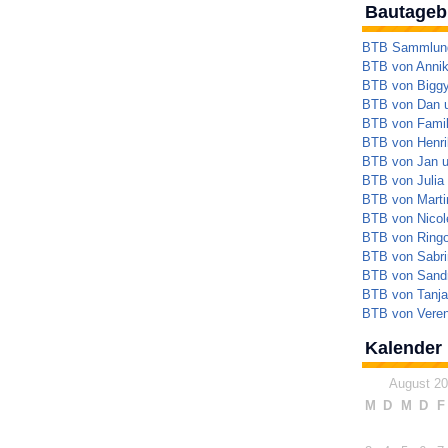
Bautageb
BTB Sammlung 
BTB von Annik
BTB von Bigg
BTB von Dan 
BTB von Famil
BTB von Henrik
BTB von Jan 
BTB von Julia
BTB von Marti
BTB von Nicol
BTB von Ringo
BTB von Sabri
BTB von Sandr
BTB von Tanja
BTB von Veren
Kalender
August 2
M
D
M
D
F