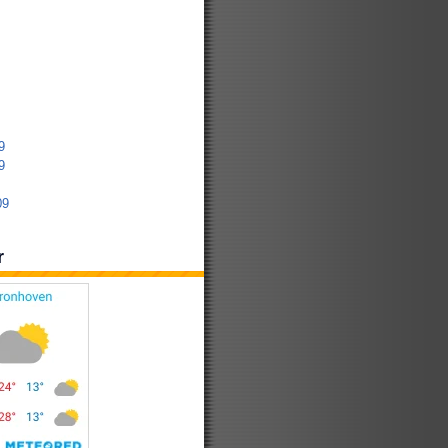
9
9
09
r