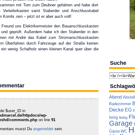
zusammen mit Tom zum Deubner gefahren und habe dort
 Verteilerkasten samt Staberder und Anschlusskabel
 Kombi ‚rein – jetzt ist er aber auch voll!
 Freund uns Elektrikermeister den Bauanschlusskasten
und geprüft. Außerdem habe ich den Staberder in den
en mit André das Kabel zum Stromanschlusskasten
im Überfahren durch Fahrzeuge auf der Straße keinen
ein wenig Schalholz einen kleinen Kanal quer über die
Suche
Kommentar
Schlagwö
Abend
Abstel
B
Badezimmer
Decke
EG
ble $user_ID in
E
ndmarcel.de/httpdocs/wp-
Fl
fertig
fleißig
reshd/comments.php
on line
91
Garage
H
mmentars musst Du
angemeldet
sein.
Gäste-WC