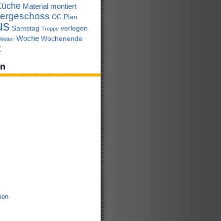
Küche
Material
montiert
ergeschoss
Plan
OG
us
Samstag
verlegen
Treppe
Woche
Wochenende
Wetter
t
en
tion