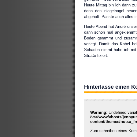
Heute Mittag bin ich dann 
dann den niegelnagel neuen
abgeholt. Passte auch alles im
Heute Abend hat André unser
dann schon mal angeklemmt 
Boden gerammt und zusamm
verlegt. Damit das Kabel be
Schaden nimmt habe ich mit 
Straße fixiert.
Hinterlasse einen 
Warning
: Undefined varia
/var/www/vhosts/jennyu
content/themes/notso_f
Zum schreiben eines Ko