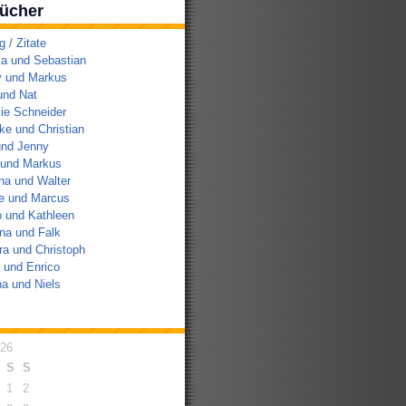
ücher
/ Zitate
a und Sebastian
y und Markus
und Nat
ie Schneider
e und Christian
und Jenny
 und Markus
na und Walter
e und Marcus
 und Kathleen
na und Falk
a und Christoph
 und Enrico
a und Niels
026
S
S
1
2