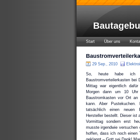
Bautagebu
Start
Über uns
Konta
Baustromverteilerk
29 Sep., 2010
Elektroi
So, heute habe ich 
Baustromverteilerkasten bei
Mittag war eigentlich dafü
Morgen dann um 10 Uhr 
Baustromkasten vor Ort an
kann. Aber Pustekuchen. 
tatsächlich einen neuen
Hersteller bestellt. Dieser is
Vormittag sondern erst heu
musste irgendwie versuchen 
hoffen, dass ich noch einen
geklappt – Gott sei Dank! Ma