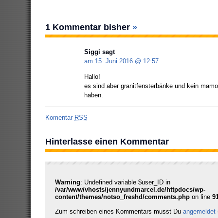
1 Kommentar bisher
»
Siggi sagt
am 15. Juni 2016 @
12:57
Hallo!
es sind aber granitfensterbänke und kein mamor
haben.
Komentar
RSS
Hinterlasse einen Kommentar
Warning
: Undefined variable $user_ID in
/var/www/vhosts/jennyundmarcel.de/httpdocs/wp-
content/themes/notso_freshd/comments.php
on line
9
Zum schreiben eines Kommentars musst Du
angemeldet