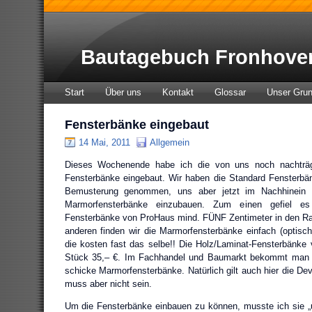
Bautagebuch Fronhove
Start
Über uns
Kontakt
Glossar
Unser Gru
Fensterbänke eingebaut
14 Mai, 2011
Allgemein
Dieses Wochenende habe ich die von uns noch nachträg
Fensterbänke eingebaut. Wir haben die Standard Fensterbä
Bemusterung genommen, uns aber jetzt im Nachhinein 
Marmorfensterbänke einzubauen. Zum einen gefiel e
Fensterbänke von ProHaus mind. FÜNF Zentimeter in den R
anderen finden wir die Marmorfensterbänke einfach (optisch)
die kosten fast das selbe!! Die Holz/Laminat-Fensterbänk
Stück 35,– €. Im Fachhandel und Baumarkt bekommt man f
schicke Marmorfensterbänke. Natürlich gilt auch hier die De
muss aber nicht sein.
Um die Fensterbänke einbauen zu können, musste ich sie „