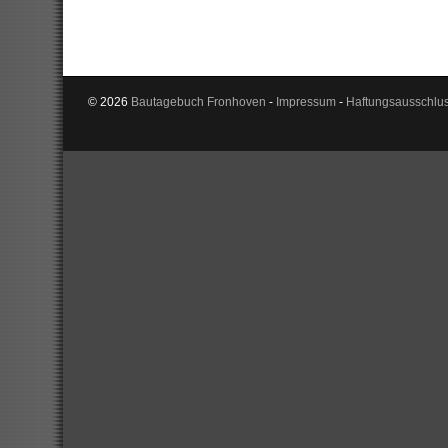
© 2026
Bautagebuch Fronhoven
-
Impressum
-
Haftungsausschlu