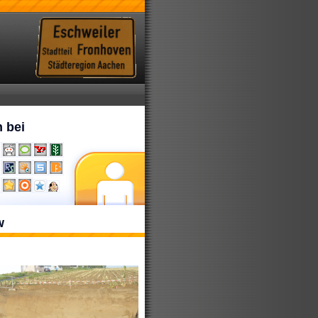
 bei
w