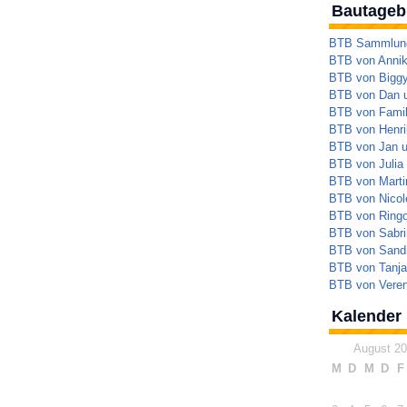
Bautageb
BTB Sammlung 
BTB von Annik
BTB von Bigg
BTB von Dan 
BTB von Famil
BTB von Henrik
BTB von Jan 
BTB von Julia
BTB von Marti
BTB von Nicol
BTB von Ringo
BTB von Sabri
BTB von Sandr
BTB von Tanja
BTB von Veren
Kalender
August 2
M
D
M
D
F