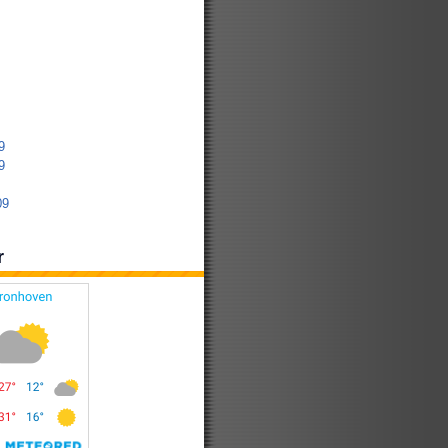
9
9
09
r