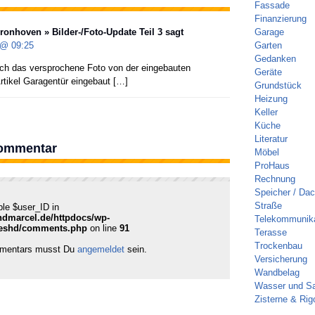
Fassade
Finanzierung
onhoven » Bilder-/Foto-Update Teil 3
sagt
Garage
1 @
09:25
Garten
Gedanken
ch das versprochene Foto von der eingebauten
Geräte
rtikel Garagentür eingebaut […]
Grundstück
Heizung
Keller
Küche
Literatur
Kommentar
Möbel
ProHaus
Rechnung
Speicher / Da
Straße
ble $user_ID in
ndmarcel.de/httpdocs/wp-
Telekommunika
reshd/comments.php
on line
91
Terasse
Trockenbau
mmentars musst Du
angemeldet
sein.
Versicherung
Wandbelag
Wasser und Sa
Zisterne & Rig