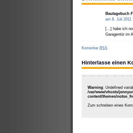
Bautagebuch Fr
am 8. Juli 201
[…] habe ich no
Garagentür im A
Komentar
RSS
Hinterlasse einen 
Warning
: Undefined varia
/var/www/vhosts/jennyu
content/themes/notso_f
Zum schreiben eines Ko