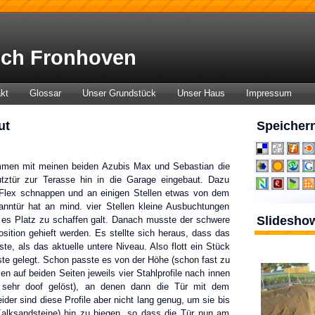
ch Fronhoven
kt
Glossar
Unser Grundstück
Unser Haus
Impressum
ut
Speichern
men mit meinen beiden Azubis Max und Sebastian die
ztür zur Terasse hin in die Garage eingebaut. Dazu
Flex schnappen und an einigen Stellen etwas von dem
anntür hat an mind. vier Stellen kleine Ausbuchtungen
Slidesho
ie es Platz zu schaffen galt. Danach musste der schwere
sition gehieft werden. Es stellte sich heraus, dass das
e, als das aktuelle untere Niveau. Also flott ein Stück
ste gelegt. Schon passte es von der Höhe (schon fast zu
auf beiden Seiten jeweils vier Stahlprofile nach innen
 sehr doof gelöst), an denen dann die Tür mit dem
der sind diese Profile aber nicht lang genug, um sie bis
Kalksandsteine) hin zu biegen, so dass die Tür nun am