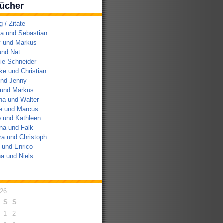
ücher
/ Zitate
a und Sebastian
y und Markus
und Nat
ie Schneider
e und Christian
und Jenny
 und Markus
na und Walter
e und Marcus
 und Kathleen
na und Falk
a und Christoph
 und Enrico
a und Niels
026
S
S
1
2