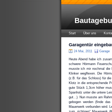
Bautagebu
Start
Über uns
Konta
Garagentür eingeba
24 Mai, 2011
Garage
Heute Abend habe ich zusam
schwere Hörmann Feuerschut
musste ich mir nochmal die 
Klinker wegflexen. Die Hörm
(z.B. für das Schloss) für d
Klotz in die entsprechende Po
gute Stück 1,3cm höher musst
Spanholz unter die untere Lei
gut…). Nun musste am Rahmen 
gebogen werden (finde das
Mauerwerk verbunden wird. Lei
zum „richtigen“ Mauerwerk (