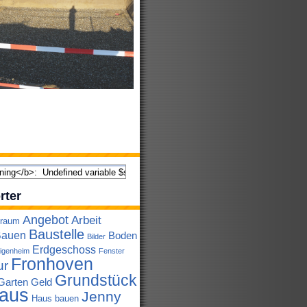
rter
Angebot
Arbeit
lraum
Baustelle
auen
Boden
Bilder
Erdgeschoss
igenheim
Fenster
Fronhoven
ur
Grundstück
Garten
Geld
aus
Jenny
Haus bauen