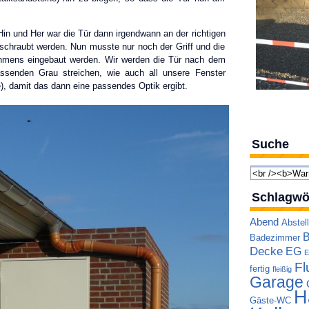
in und Her war die Tür dann irgendwann an der richtigen
rschraubt werden. Nun musste nur noch der Griff und die
hmens eingebaut werden. Wir werden die Tür nach dem
senden Grau streichen, wie auch all unsere Fenster
e), damit das dann eine passendes Optik ergibt.
Suche
Schlagwö
Abend
Abstel
B
Badezimmer
Decke
EG
E
Fl
fertig
fleißig
Garage
H
Gäste-WC