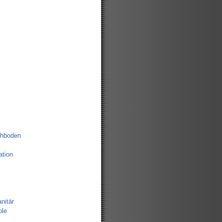
chboden
tion
nitär
ole