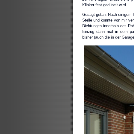
Klinker fest gedübelt wird.
Gesagt getan. Nach einigem H
Stelle und konnte von mir ve
Dichtungen innerhalb des Ra
Einzug dann mal in dem pas
bisher (auch die in der Garag