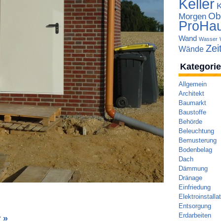
Keller
Ob
Morgen
ProHa
Wand
Wasser
Zei
Wände
Kategori
Allgemein
Architekt
Baumarkt
Baustoffe
Behörde
Beleuchtung
Bemusterung
Bodenbelag
Dach
Dämmung
Dränage
Einfriedung
Elektroinstalla
Entsorgung
Erdarbeiten
r
»