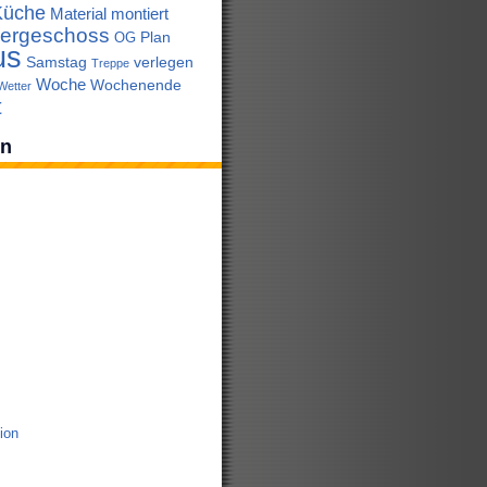
Küche
Material
montiert
ergeschoss
Plan
OG
us
Samstag
verlegen
Treppe
Woche
Wochenende
Wetter
t
en
tion