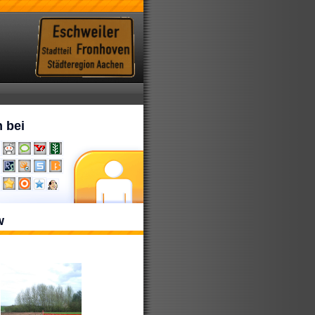
 bei
w