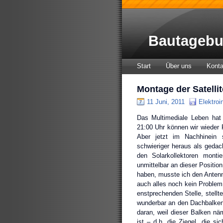
Bautagebu
Start
Über uns
Konta
Montage der Satelli
11 Juni, 2011
Elektroin
Das Multimediale Leben hat 
21:00 Uhr können wir wieder 
Aber jetzt im Nachhinein s
schwieriger heraus als gedac
den Solarkollektoren monti
unmittelbar an dieser Positio
haben, musste ich den Antenn
auch alles noch kein Proble
enstprechenden Stelle, stellte
wunderbar an den Dachbalken 
daran, weil dieser Balken näm
ist – d.h. die Ziegel, die s