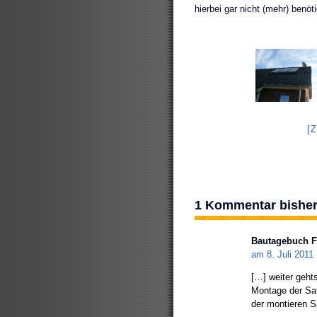
hierbei gar nicht (mehr) benöti
[
1 Kommentar bishe
Bautagebuch Fr
am 8. Juli 201
[…] weiter gehts
Montage der Sate
der montieren S