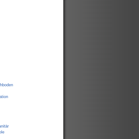
chboden
tion
nitär
ole