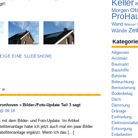
Keller
gt!!
Ob
Morgen
ProHa
Wand
Wasser
Zei
Wände
Kategori
Allgemein
ZEIGE EINE SLIDESHOW]
Architekt
Baumarkt
Baustoffe
Behörde
Beleuchtung
Bemusterung
r
»
Bodenbelag
Dach
onhoven » Bilder-/Foto-Update Teil 3
sagt
Dämmung
1 @
09:18
Dränage
Einfriedung
 mit dem Bilder- und Foto-Update. Im Artikel
Elektroinstalla
llitenanlage habe ich jetzt auch mal ein paar Bilder
Entsorgung
atellitenanlage ergänzt. Wenn ich das […]
Erdarbeiten