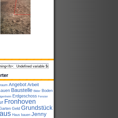
rter
Angebot
Arbeit
lraum
Baustelle
auen
Boden
Bilder
Erdgeschoss
igenheim
Fenster
Fronhoven
ur
Grundstück
Garten
Geld
aus
Jenny
Haus bauen