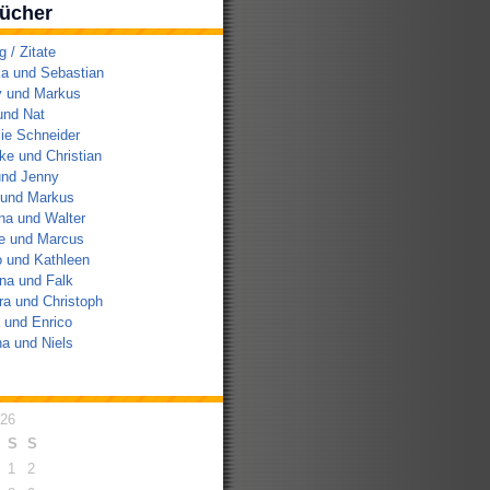
ücher
/ Zitate
a und Sebastian
y und Markus
und Nat
ie Schneider
e und Christian
und Jenny
 und Markus
na und Walter
e und Marcus
 und Kathleen
na und Falk
a und Christoph
 und Enrico
a und Niels
026
S
S
1
2