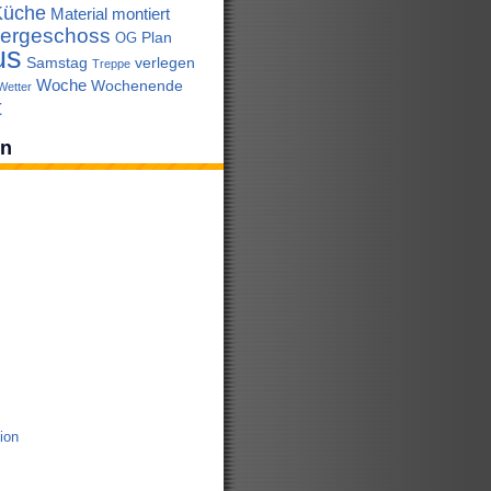
Küche
Material
montiert
ergeschoss
Plan
OG
us
Samstag
verlegen
Treppe
Woche
Wochenende
Wetter
t
en
tion