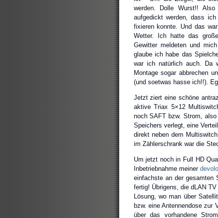
werden. Dolle Wurst!! Als
aufgedickt werden, dass ic
fixieren konnte. Und das war
Wetter. Ich hatte das groß
Gewitter meldeten und mich
glaube ich habe das Spielche
war ich natürlich auch. Da 
Montage sogar abbrechen und
(und soetwas hasse ich!!). Eg
Jetzt ziert eine schöne antr
aktive Triax 5×12 Multiswitc
noch SAFT bzw. Strom, also 
Speichers verlegt, eine Vert
direkt neben dem Multiswitc
im Zählerschrank war die Ste
Um jetzt noch in Full HD Qual
Inbetriebnahme meiner
devol
einfachste an der gesamten 
fertig! Übrigens, die dLAN TV
Lösung, wo man über Satelli
bzw. eine Antennendose zur Ve
über das vorhandene Stromn