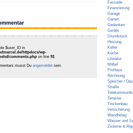
Fassade
Finanzierung
Garage
Garten
Kommentar
Gedanken
Geräte
Grundstück
Heizung
Keller
ble $user_ID in
ndmarcel.de/httpdocs/wp-
Küche
reshd/comments.php
on line
91
Literatur
Möbel
mmentars musst Du
angemeldet
sein.
ProHaus
Rechnung
Speicher / Da
Straße
Telekommunika
Terasse
Trockenbau
Versicherung
Wandbelag
Wasser und Sa
Zisterne & Rig