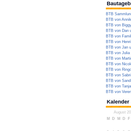
Bautageb
BTB Sammlung 
BTB von Annik
BTB von Bigg
BTB von Dan 
BTB von Famil
BTB von Henrik
BTB von Jan 
BTB von Julia
BTB von Marti
BTB von Nicol
BTB von Ringo
BTB von Sabri
BTB von Sandr
BTB von Tanja
BTB von Veren
Kalender
August 2
M
D
M
D
F