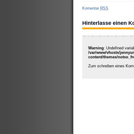
Komentar
RSS
Hinterlasse einen 
Warning
: Undefined varia
/var/www/vhosts/jennyu
content/themes/notso_f
Zum schreiben eines Ko