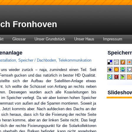
ch Fronhoven
kt
Glossar
Unser Grundstück
Unser Haus
Impressum
tenanlage
Speichern
stallation
,
Speicher / Dachboden
,
Telekommunikation
uns wieder zurück – naja, zumindest einen Teil. Seit
Fernseh gucken und das natürlich in bester HD Qualität.
tellte sich der Aufbau der Satelliten-Anlage etwas
ht. Ich wollte die Schüssel von Anfang an rechts neben
Slidesho
eren. Deswegen wurden auch alle Koaxleitungen bis
n im Speicher verlegt. Da wir aber keinen hohen Speicher
enmast von außen auf die Sparren montieren. Soweit ja
m. Jetzt kommts aber. Nach aufdecken des Dachs an der
 sich heraus, dass ich für die Fixierung der rechte Seite
heran komme, aber an der linken Seite nicht. Das liegt
lich der rechte Fixierungspunkt für die Solarkollektoren
ich oberhalb des Balken befindet, kann nicht angehoben