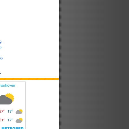
9
9
09
r