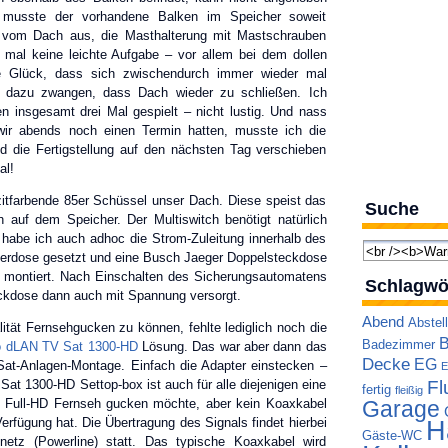
o musste der vorhandene Balken im Speicher soweit
h vom Dach aus, die Masthalterung mit Mastschrauben
 mal keine leichte Aufgabe – vor allem bei dem dollen
e Glück, dass sich zwischendurch immer wieder mal
 dazu zwangen, dass Dach wieder zu schließen. Ich
n insgesamt drei Mal gespielt – nicht lustig. Und nass
wir abends noch einen Termin hatten, musste ich die
 die Fertigstellung auf den nächsten Tag verschieben
al!
azitfarbende 85er Schüssel unser Dach. Diese speist das
Suche
h auf dem Speicher. Der Multiswitch benötigt natürlich
habe ich auch adhoc die Strom-Zuleitung innerhalb des
eilerdose gesetzt und eine Busch Jaeger Doppelsteckdose
h montiert. Nach Einschalten des Sicherungsautomatens
Schlagwö
ckdose dann auch mit Spannung versorgt.
Abend
Abstel
ität Fernsehgucken zu können, fehlte lediglich noch die
B
Badezimmer
o dLAN TV Sat 1300-HD
Lösung. Das war aber dann das
Decke
EG
Sat-Anlagen-Montage. Einfach die Adapter einstecken –
E
 Sat 1300-HD Settop-box ist auch für alle diejenigen eine
Fl
fertig
fleißig
t Full-HD Fernseh gucken möchte, aber kein Koaxkabel
Garage
rfügung hat. Die Übertragung des Signals findet hierbei
H
Gäste-WC
etz (Powerline) statt. Das typische Koaxkabel wird