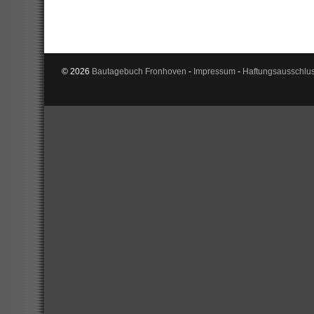
© 2026
Bautagebuch Fronhoven
-
Impressum
-
Haftungsausschlu