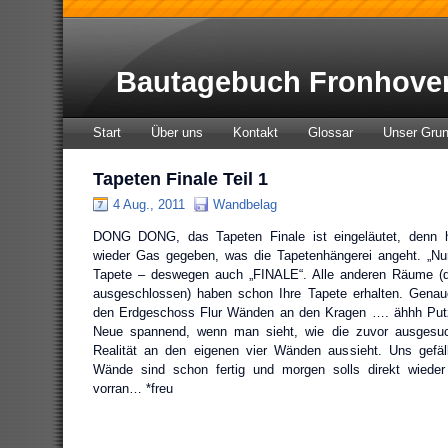
Bautagebuch Fronhove
Start
Über uns
Kontakt
Glossar
Unser Gru
Tapeten Finale Teil 1
4 Aug., 2011
Wandbelag
DONG DONG, das Tapeten Finale ist eingeläutet, denn 
wieder Gas gegeben, was die Tapetenhängerei angeht. „Nur
Tapete – deswegen auch „FINALE“. Alle anderen Räume (di
ausgeschlossen) haben schon Ihre Tapete erhalten. Genau
den Erdgeschoss Flur Wänden an den Kragen …. ähhh Putz
Neue spannend, wenn man sieht, wie die zuvor ausgesuc
Realität an den eigenen vier Wänden aussieht. Uns gefäll
Wände sind schon fertig und morgen solls direkt wiede
vorran… *freu