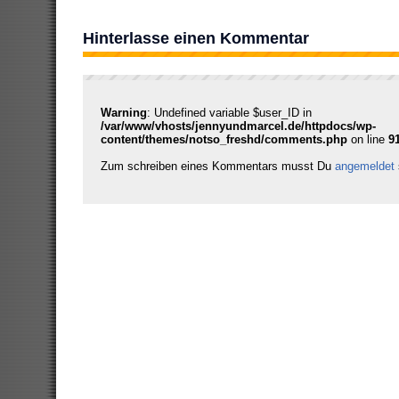
Hinterlasse einen Kommentar
Warning
: Undefined variable $user_ID in
/var/www/vhosts/jennyundmarcel.de/httpdocs/wp-
content/themes/notso_freshd/comments.php
on line
9
Zum schreiben eines Kommentars musst Du
angemeldet