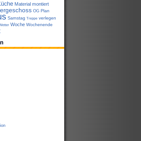
Küche
Material
montiert
ergeschoss
Plan
OG
us
Samstag
verlegen
Treppe
Woche
Wochenende
Wetter
t
en
tion