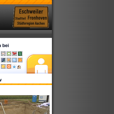
 bei
w