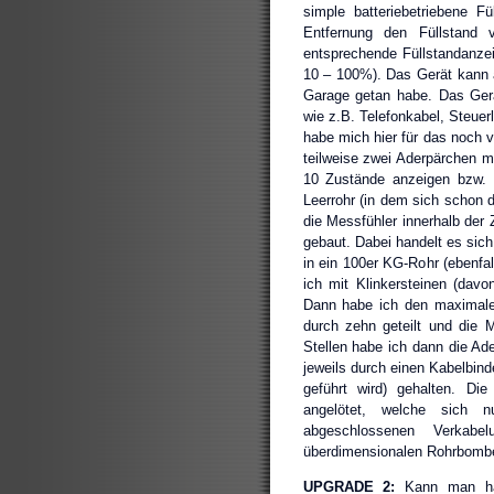
simple batteriebetriebene 
Entfernung den Füllstand 
entsprechende Füllstandanzei
10 – 100%). Das Gerät kann 
Garage getan habe. Das Gerä
wie z.B. Telefonkabel, Steuer
habe mich hier für das noch 
teilweise zwei Aderpärchen mi
10 Zustände anzeigen bzw. 
Leerrohr (in dem sich schon d
die Messfühler innerhalb der 
gebaut. Dabei handelt es sic
in ein 100er KG-Rohr (ebenfa
ich mit Klinkersteinen (dav
Dann habe ich den maximale
durch zehn geteilt und die 
Stellen habe ich dann die Ade
jeweils durch einen Kabelbind
geführt wird) gehalten. Die
angelötet, welche sich 
abgeschlossenen Verkab
überdimensionalen Rohrbombe
UPGRADE 2:
Kann man ha