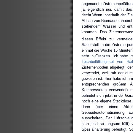
sogenannte Zisternenbelüftun
ja, eigentlich nur, damit da
riecht.Wenn innerhalb der Zis
Abbau von Biomasse anaerob –
stehendem Wasser und ent
kommen. Das Zisternenwass
diesen Effekt zu vermeid
Sauerstoff in die Zisterne pu
einmal die Woche 15 Minuten l
sehr in Grenzen. Ich habe i
Teichbelüftungsset von Hai
Zisternenboden abgelegt, der
verwendet, weil mir der dur
gewesen ist. Hier habe ich im
entsprechenden großem A
Kompressoren verwendet) 
befindet sich jetzt in der G
noch eine eigene Steckdose 
dann über einen Aktor 
Gebäudeautomatisierung a
ausschalten. Der Luftschlau
sich jetzt so langsam füllt)
Spezialhalterung befestigt. S