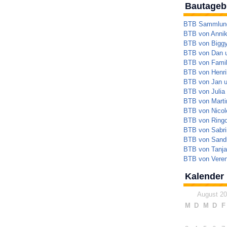
Bautageb
BTB Sammlung 
BTB von Annik
BTB von Bigg
BTB von Dan 
BTB von Famil
BTB von Henrik
BTB von Jan 
BTB von Julia
BTB von Marti
BTB von Nicol
BTB von Ringo
BTB von Sabri
BTB von Sandr
BTB von Tanja
BTB von Veren
Kalender
August 2
M
D
M
D
F