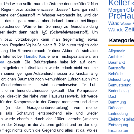
Keller
g. Und wieso sollte man die Zisterne denn belüften? Nun
Ob
s Regen- bzw. Zisternenwasser „besser“ bzw. gar nicht
Morgen
ProHa
terne der Sauerstoff im Wasser verbraucht ist, wird der
 das ist ganz normal, aber dadurch kann es bei länger
Wand
Wasser
sprechender Wärme (im Sommer) zu Geruchsbildung
Zei
Wände
er riecht dann nach H
S (Schwefelwasserstoff). Um
2
en bzw. vorzubeugen kann man (regelmäßig) etwas
Kategori
mpen. Regelmäßig heißt hier z.B. 2 Minuten täglich oder
ang. Der Stromverbrauch für diese Aktion hält sich also
Allgemein
m Internet bei
Hanako Koi
, einem Teichspezialisten, ein
Architekt
lea
gekauft. Die Belüfterplatte habe ich auf dem
Baumarkt
 mitgelieferte Luftschlauch wurde jedoch nicht von mir
Baustoffe
ch seinen geringen Außendurchmesser zu Knickanfällig
Behörde
 örtlichen Baumarkt noch vernünftigen Luftschlauch (mit
Beleuchtung
ußendurchmesser – wird normalerweise für Luft-
Bemusterung
mit 6mm Innendurchmesser gekauft. Der Kompressor
Bodenbelag
arage, direkt in der Nähe vom Hauswasserwerk. Ich werde
Dach
für den Kompressor in der Garage montieren und diese
Dämmung
(in der Garagenunterverteilung) von meiner
Dränage
us (als Schaltuhr) entsprechend ein- und wieder
Einfriedung
ch wurde ebenfalls durch das 100er Leerrohr (welches
Elektroinstalla
 von der Garage in die Zisterne geführt und an der o.g.
Entsorgung
o fliegt nichts durch die Gegend und alles ist da, wo es
Erdarbeiten