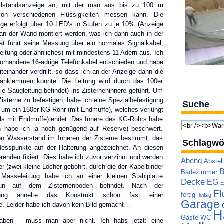
Füllstandsanzeige an, mit der man aus bis zu 100 m
von verschiedenen Flüssigkeiten messen kann. Die
ge erfolgt über 10 LED‘s in Stufen zu je 10% (Anzeige
an der Wand montiert werden, was ich dann auch in der
t führt seine Messung über ein normales Signalkabel,
leitung oder ähnliches) mit mindestens 11 Adern aus. Ich
vorhandene 16-adrige Telefonkabel entschieden und habe
teinander verdrillt, so dass ich an der Anzeige dann die
anklemmen konnte. Die Leitung wird durch das 100er
ie Saugleitung befindet) ins Zisterneninnere geführt. Um
Zisterne zu befestigen, habe ich eine Spezialbefestigung
Suche
h um ein 160er KG-Rohr (mit Endmuffe), welches verjüngt
lls mit Endmuffe) endet. Das Innere des KG-Rohrs habe
on habe ich ja noch genügend auf Reserve) beschwert.
n Wasserstand im Inneren der Zisterne bestimmt, das
Schlagwö
Messpunkte auf der Halterung angezeichnet. An diesen
renden fixiert. Dies habe ich zuvor verzinnt und werden
Abend
Abstel
er (zwei kleine Löcher gebohrt, durch die der Kabelbinder
B
Badezimmer
 Masseleitung habe ich an einer kleinen Stahlplatte
Decke
EG
E
nun auf dem Zisternenboden befindet. Nach der
Fl
fertig
elung ähnelte das Konstrukt schon fast einer
fleißig
Garage
. Leider habe ich davon kein Bild gemacht…
H
Gäste-WC
ben – muss man aber nicht. Ich habs jetzt: eine