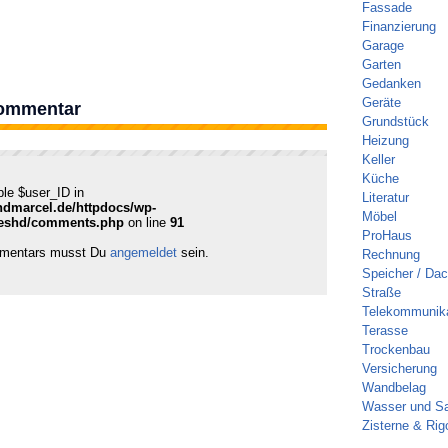
Fassade
Finanzierung
Garage
Garten
Gedanken
Geräte
Kommentar
Grundstück
Heizung
Keller
Küche
ble $user_ID in
Literatur
ndmarcel.de/httpdocs/wp-
Möbel
reshd/comments.php
on line
91
ProHaus
mmentars musst Du
angemeldet
sein.
Rechnung
Speicher / Da
Straße
Telekommunika
Terasse
Trockenbau
Versicherung
Wandbelag
Wasser und Sa
Zisterne & Rig