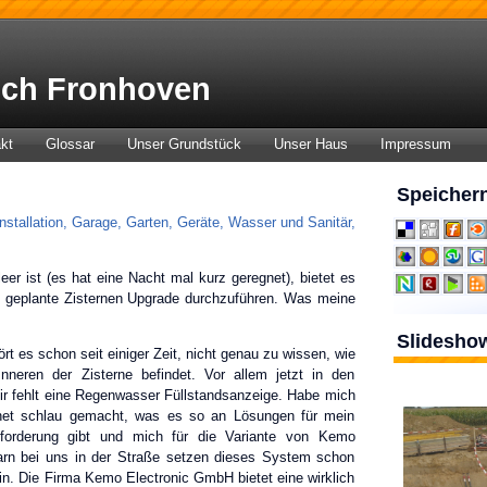
ch Fronhoven
kt
Glossar
Unser Grundstück
Unser Haus
Impressum
Speichern
nstallation
,
Garage
,
Garten
,
Geräte
,
Wasser und Sanitär
,
leer ist (es hat eine Nacht mal kurz geregnet), bietet es
e geplante Zisternen Upgrade durchzuführen. Was meine
Slidesho
rt es schon seit einiger Zeit, nicht genau zu wissen, wie
neren der Zisterne befindet. Vor allem jetzt in den
r fehlt eine Regenwasser Füllstandsanzeige. Habe mich
net schlau gemacht, was es so an Lösungen für mein
forderung gibt und mich für die Variante von Kemo
rn bei uns in der Straße setzen dieses System schon
 ein. Die Firma Kemo Electronic GmbH bietet eine wirklich