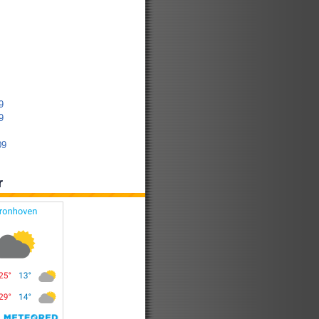
9
9
09
r