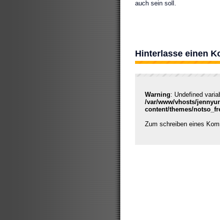
auch sein soll.
Hinterlasse einen 
Warning
: Undefined varia
/var/www/vhosts/jennyu
content/themes/notso_f
Zum schreiben eines Ko