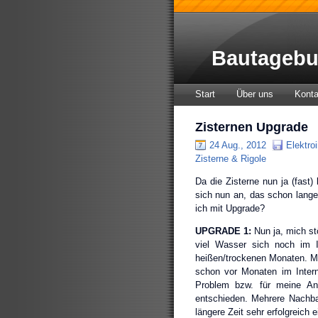
Bautagebu
Start
Über uns
Konta
Zisternen Upgrade
24 Aug., 2012
Elektroi
Zisterne & Rigole
Da die Zisterne nun ja (fast) 
sich nun an, das schon lang
ich mit Upgrade?
UPGRADE 1:
Nun ja, mich stö
viel Wasser sich noch im In
heißen/trockenen Monaten. Mi
schon vor Monaten im Inter
Problem bzw. für meine An
entschieden. Mehrere Nachba
längere Zeit sehr erfolgreich