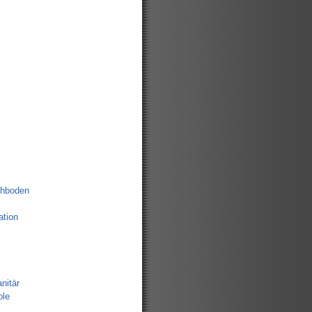
chboden
tion
nitär
ole