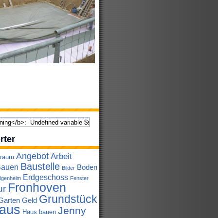
rter
Angebot
Arbeit
lraum
Baustelle
auen
Boden
Bilder
Erdgeschoss
igenheim
Fenster
Fronhoven
ur
Grundstück
Garten
Geld
aus
Jenny
Haus bauen