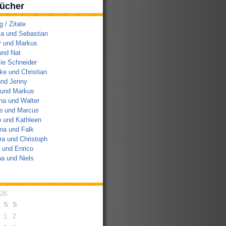
ücher
/ Zitate
a und Sebastian
y und Markus
und Nat
ie Schneider
e und Christian
und Jenny
 und Markus
na und Walter
e und Marcus
 und Kathleen
na und Falk
a und Christoph
 und Enrico
a und Niels
026
S
S
1
2