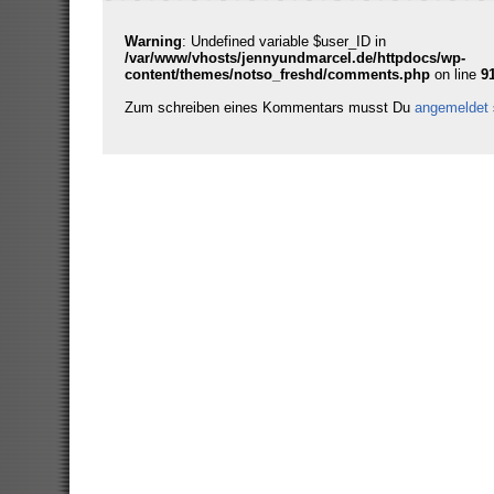
Warning
: Undefined variable $user_ID in
/var/www/vhosts/jennyundmarcel.de/httpdocs/wp-
content/themes/notso_freshd/comments.php
on line
9
Zum schreiben eines Kommentars musst Du
angemeldet