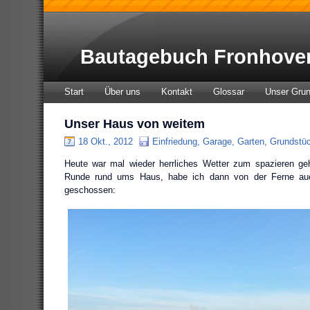
Bautagebuch Fronhove
Start
Über uns
Kontakt
Glossar
Unser Gru
Unser Haus von weitem
18 Okt., 2012
Einfriedung
,
Garage
,
Garten
,
Grundstü
Heute war mal wieder herrliches Wetter zum spazieren geh
Runde rund ums Haus, habe ich dann von der Ferne au
geschossen: