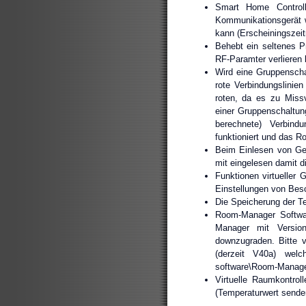
Smart Home Controlle
Kommunikationsgerät w
kann (Erscheiningszei
Behebt ein seltenes P
RF-Paramter verlieren
Wird eine Gruppenschal
rote Verbindungslinie
roten, da es zu Miss
einer Gruppenschaltun
berechnete) Verbind
funktioniert und das Ro
Beim Einlesen von Ger
mit eingelesen damit d
Funktionen virtueller 
Einstellungen von Bes
Die Speicherung der Te
Room-Manager Softwar
Manager mit Version
downzugraden. Bitte 
(derzeit V40a) we
software\Room-Manager
Virtuelle Raumkontrol
(Temperaturwert senden