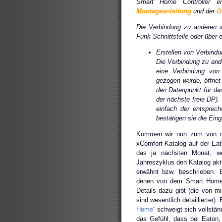
Smart Home Controller e
Montageanleitung
und der
On
Die Verbindung zu anderen x
Funk Schnittstelle oder über 
Erstellen von Verbindu
Die Verbindung zu and
eine Verbindung von
gezogen wurde, öffnet
den Datenpunkt für da
der nächste freie DP)
einfach der entsprec
bestätigen sie die Ein
Kommen wir nun zum von 
xComfort Katalog auf der Eato
das ja nächsten Monat, w
Jahreszyklus den Katalog aktu
erwähnt bzw. beschrieben. B
denen von dem Smart Home C
Details dazu gibt (die von mi
sind wesentlich detaillierter)
Home“
schweigt sich vollstän
das Gefühl, dass bei Eaton,