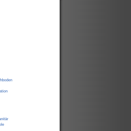
chboden
tion
nitär
ole