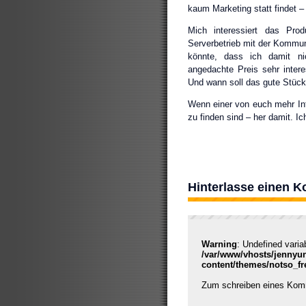
kaum Marketing statt findet –
Mich interessiert das Pro
Serverbetrieb mit der Kommunik
könnte, dass ich damit ni
angedachte Preis sehr inter
Und wann soll das gute Stück
Wenn einer von euch mehr In
zu finden sind – her damit. I
Hinterlasse einen 
Warning
: Undefined varia
/var/www/vhosts/jennyu
content/themes/notso_f
Zum schreiben eines Ko