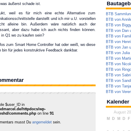
Bautageb
 was äußerst schade ist.
dukt, weil es für mich eine echte Alternative zum
BTB Sammlung 
ationsschnittstelle darstellt und ich mir u.U. vorstellen
BTB von Annik
cht alleine bin. Außerdem wäre natürlich auch der
BTB von Bigg
essant, aber dazu habe ich auch nichts finden können.
BTB von Dan 
 in Q1 wo zu kaufen sein?
BTB von Famil
BTB von Henrik
fos zum Smart Home Controller hat oder weiß, wo diese
BTB von Jan 
ch bin für jedes konstruktive Feedback dankbar.
BTB von Julia
BTB von Marti
BTB von Nicol
BTB von Ringo
BTB von Sabri
Kommentar
BTB von Sandr
BTB von Tanja
BTB von Veren
Kalender
ble $user_ID in
ndmarcel.de/httpdocs/wp-
August 2
reshd/comments.php
on line
91
M
D
M
D
F
mmentars musst Du
angemeldet
sein.