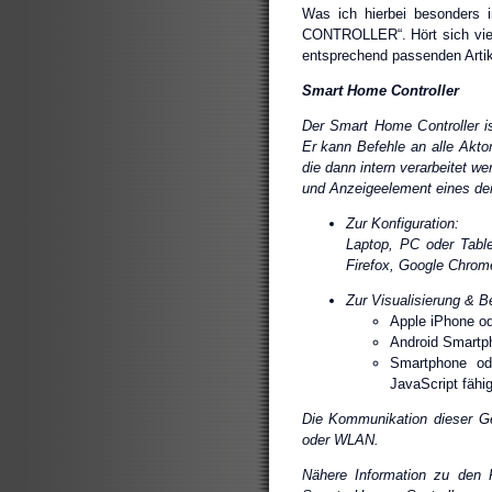
Was ich hierbei besonders 
CONTROLLER“. Hört sich vielv
entsprechend passenden Artike
Smart Home Controller
Der Smart Home Controller i
Er kann Befehle an alle Akt
die dann intern verarbeitet we
und Anzeigeelement eines der
Zur Konfiguration:
Laptop, PC oder Table
Firefox, Google Chrome
Zur Visualisierung & B
Apple iPhone od
Android Smartph
Smartphone ode
JavaScript fähi
Die Kommunikation dieser Ge
oder WLAN.
Nähere Information zu den F