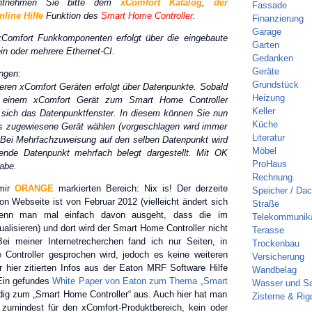
ntnehmen Sie bitte dem
xComfort Katalog
,
der
Fassade
line Hilfe
Funktion des
Smart Home Controller
.
Finanzierung
Garage
Comfort Funkkomponenten erfolgt über die eingebaute
Garten
ein oder mehrere Ethernet-CI.
Gedanken
Geräte
ngen:
Grundstück
eren xComfort Geräten erfolgt über Datenpunkte. Sobald
Heizung
 einem xComfort Gerät zum Smart Home Controller
Keller
 sich das Datenpunktfenster. In diesem können Sie nun
Küche
s zugewiesene Gerät wählen (vorgeschlagen wird immer
Literatur
. Bei Mehrfachzuweisung auf den selben Datenpunkt wird
Möbel
hende Datenpunkt mehrfach belegt dargestellt. Mit OK
ProHaus
gabe.
Rechnung
mir
ORANGE
markierten Bereich: Nix is! Der derzeite
Speicher / Da
n Webseite ist von Februar 2012 (vielleicht ändert sich
Straße
enn man mal einfach davon ausgeht, dass die im
Telekommunika
alisieren) und dort wird der Smart Home Controller nicht
Terasse
ei meiner Internetrecherchen fand ich nur Seiten, in
Trockenbau
ontroller gesprochen wird, jedoch es keine weiteren
Versicherung
r hier zitierten Infos aus der Eaton MRF Software Hilfe
Wandbelag
. Ein gefundes
White Paper von Eaton zum Thema „Smart
Wasser und Sa
dig zum „Smart Home Controller“ aus. Auch hier hat man
Zisterne & Rig
 zumindest für den xComfort-Produktbereich, kein oder