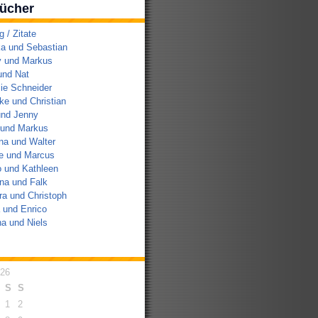
ücher
/ Zitate
a und Sebastian
y und Markus
und Nat
ie Schneider
e und Christian
und Jenny
 und Markus
na und Walter
e und Marcus
 und Kathleen
na und Falk
a und Christoph
 und Enrico
a und Niels
026
S
S
1
2