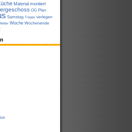
Küche
Material
montiert
ergeschoss
Plan
OG
us
Samstag
verlegen
Treppe
Woche
Wochenende
Wetter
t
en
tion