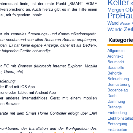
Keller
interessant finde, ist der erste Punkt „SMART HOME
Ob
ersprechend an. Auch hierzu gibt es in der Hilfe einen
Morgen
ProHa
l, mit folgendem Inhalt:
Wand
Wasser
Zei
Wände
st ein zentrales Steuerungs- und Kommunikationsgerät.
Kategori
oren senden und von allen Sensoren Befehle empfangen,
rden. Er hat keine eigene Anzeige, daher ist als Bedien-,
Allgemein
 folgenden Geräte notwendig:
Architekt
Baumarkt
t PC mit Browser (Microsoft Internet Explorer, Mozilla
Baustoffe
, Opera, etc)
Behörde
Beleuchtung
edienung:
Bemusterung
er iPad mit iOS App
Bodenbelag
one oder Tablet mit Android App
Dach
r anderes internetfähiges Gerät mit einem mobilen
Dämmung
gen Browser
Dränage
Einfriedung
räte mit dem Smart Home Controller erfolgt über LAN
Elektroinstalla
Entsorgung
unktionen, der Installation und der Konfiguration des
Erdarbeiten