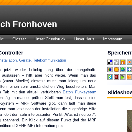
ch Fronhoven
kt
Glossar
Unser Grundstück
Unser Haus
Impressum
ontroller
Speichern
nstallation
,
Geräte
,
Telekommunikation
h jetzt wieder beliebig lang über die mangelhafte
on auslassen – hilft aber nicht weiter. Wenn man das
(zuvor Moeller) einsetzt muss man leider, um neue
alten, einen sehr umständlichen Weg beschreiten. Man
Slidesho
en Tab mit den aktuell verfügbaren
Eaton Funksystem
 täglich manuell prüfen. Stellt man fest, dass es eine
-System – MRF Software gibt, dann lädt man diese
Wenn man jetzt nach der Installation die zugehörige Hilfe
man dort den sehr interessanten Punkt „Was ist neu bei?“.
ig spannend. Ein Klick auf diesem Punkt (bei der MRF
(annähernd GEHEIME) Information preis: