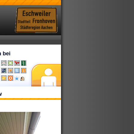
 bei
w