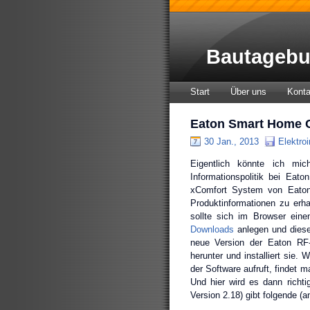
Bautagebu
Start
Über uns
Konta
Eaton Smart Home C
30 Jan., 2013
Elektroi
Eigentlich könnte ich mic
Informationspolitik bei Eat
xComfort System von Eaton 
Produktinformationen zu erh
sollte sich im Browser ein
Downloads
anlegen und diesen
neue Version der Eaton RF
herunter und installiert sie. 
der Software aufruft, findet 
Und hier wird es dann richt
Version 2.18) gibt folgende 