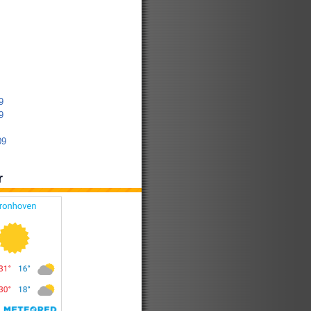
9
9
09
r