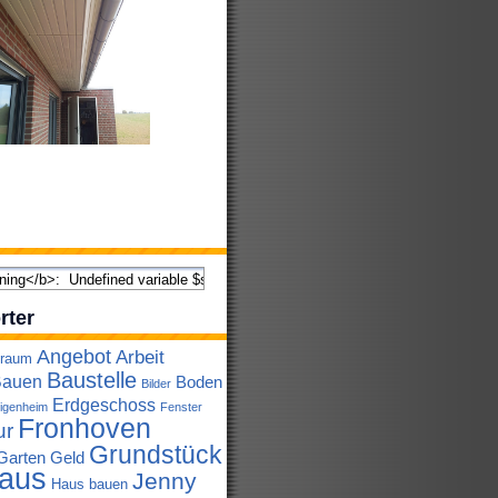
rter
Angebot
Arbeit
lraum
Baustelle
auen
Boden
Bilder
Erdgeschoss
igenheim
Fenster
Fronhoven
ur
Grundstück
Garten
Geld
aus
Jenny
Haus bauen