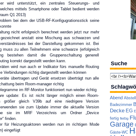
r wird unterstützt, ein zentrales Steuerungs- und
elches mittels Smartphone oder Tablet bedient werden
traum Q1 2013)
roblem bei dem der USB-RF-Konfigugrationsstick seine
 konnte
tung nicht erfolgreich berechnet werden jetzt nur mehr
n gezeichnet anstatt eine Mischung aus schwarzen und
verständnisses bei der Darstellung gekommen ist. Bei
g muss zu allen Teilnehmern eine schwarze (erfolgreich
ung bestehen damit die Gruppenschaltung generell
uting korrekt dargestellt werden kann.
Suche
äten wird nun auch er Indikator fürs manuelle Routing
ie Verbindungen richtig dargestellt werden können
Geräte übertragen und Gerät ersetzen überträgt nun alle
chattung beim Room-manager richtig
Schlagwö
legramme im RF-Monitor funktioniert nun wieder richtig
e update: Es ist nicht länger möglich einen Room-
Abend
Abstel
 größer gleich V39b auf eine niedrigere Version
B
Badezimmer
verwenden sie zum Update immer die aktuelle Version
Decke
EG
E
lche sie im MRF Verzeichnis um Ordner „Device
Fl
fertig
“ finden.
fleißig
Garage
ler für Heizungsaktoren werden nun im richtigen Mode
H
) eingefügt
Gäste-WC