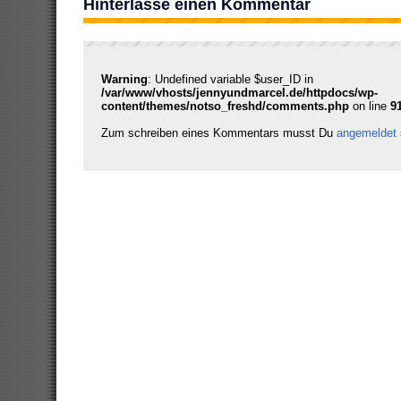
Hinterlasse einen Kommentar
Warning
: Undefined variable $user_ID in
/var/www/vhosts/jennyundmarcel.de/httpdocs/wp-
content/themes/notso_freshd/comments.php
on line
9
Zum schreiben eines Kommentars musst Du
angemeldet