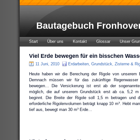
Bautagebuch Fronhove
Start
Über uns
Kontakt
Glossar
Unser Gru
Viel Erde bewegen für ein bisschen Wass
11 Juni, 2010
Erdarbeiten
,
Grundstück
,
Zisterne & Ri
Heute haben wir die Berechung der Rigole von unserem B
Demnach müssen wir für das zukünftige Regenwasser e
bewegen… Die Versickerung ist erst ab der sogenannten
möglich, die auf unserem Grundstück erst ab ca. 5,2 m 
beginnt. Die Breite der Rigole soll 1,5 m betragen und 
erforderliche Rigolenvolumen beträgt knapp 10 m³. Hebt man
tief aus, bewegt man 30 m³ Erde…