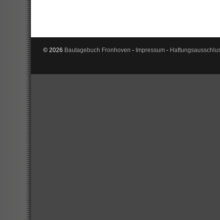
© 2026
Bautagebuch Fronhoven
-
Impressum
-
Haftungsausschlu