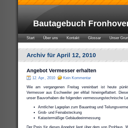
Bautagebuch Fronhove
Start
Über uns
Kontakt
Glossar
Unser Gru
Archiv für April 12, 2010
Angebot Vermesser erhalten
12. Apr., 2010
Kein Kommentar
Wie am vergangenen Freitag vereinbart ist heute pün
Vermesser aus Eschweiler per eMail hineingeflattert. Diese
unser Bauvorhaben die folgenden vermessungstechnische Le
Amtlicher Lageplan zum Bauantrag und Teilungsverm
Grob- und Feinabsteckung
Katastermäßige Gebäudeeinmessung
Der Preis für dieses Angebot liegt über dem von ProHaus. 