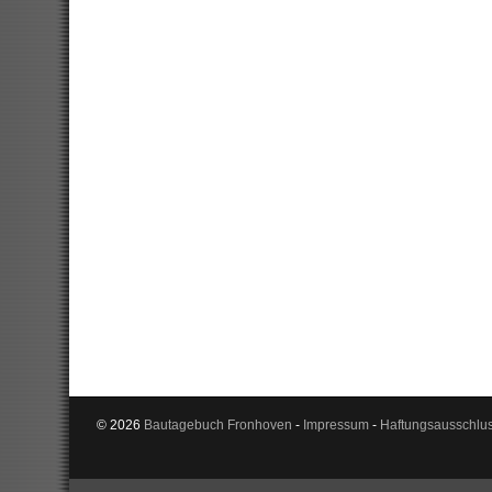
© 2026
Bautagebuch Fronhoven
-
Impressum
-
Haftungsausschlu