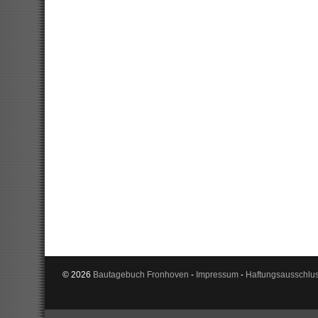
© 2026
Bautagebuch Fronhoven
-
Impressum
-
Haftungsausschlu